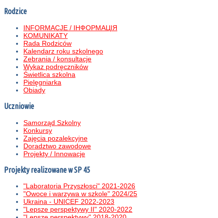
Rodzice
INFORMACJE / ІНФОРМАЦІЯ
KOMUNIKATY
Rada Rodziców
Kalendarz roku szkolnego
Zebrania / konsultacje
Wykaz podręczników
Świetlica szkolna
Pielęgniarka
Obiady
Uczniowie
Samorząd Szkolny
Konkursy
Zajęcia pozalekcyjne
Doradztwo zawodowe
Projekty / Innowacje
Projekty realizowane w SP 45
"Laboratoria Przyszłosci" 2021-2026
"Owoce i warzywa w szkole" 2024/25
Ukraina - UNICEF 2022-2023
"Lepsze perspektywy II" 2020-2022
"Lepsze perspektywy" 2018-2020