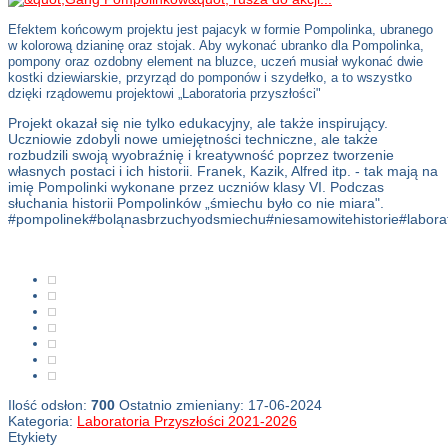
Efektem końcowym projektu jest pajacyk w formie Pompolinka, ubranego
w kolorową dzianinę oraz stojak. Aby wykonać ubranko dla Pompolinka,
pompony oraz ozdobny element na bluzce, uczeń musiał wykonać dwie
kostki dziewiarskie, przyrząd do pomponów i szydełko, a to wszystko
dzięki rządowemu projektowi „Laboratoria przyszłości"
Projekt okazał się nie tylko edukacyjny, ale także inspirujący.
Uczniowie zdobyli nowe umiejętności techniczne, ale także
rozbudzili swoją wyobraźnię i kreatywność poprzez tworzenie
własnych postaci i ich historii. Franek, Kazik, Alfred itp. - tak mają na
imię Pompolinki wykonane przez uczniów klasy VI. Podczas
słuchania historii Pompolinków „śmiechu było co nie miara".
#pompolinek#boląnasbrzuchyodsmiechu#niesamowitehistorie#laborato
Ilość odsłon:
700
Ostatnio zmieniany: 17-06-2024
Kategoria:
Laboratoria Przyszłości 2021-2026
Etykiety