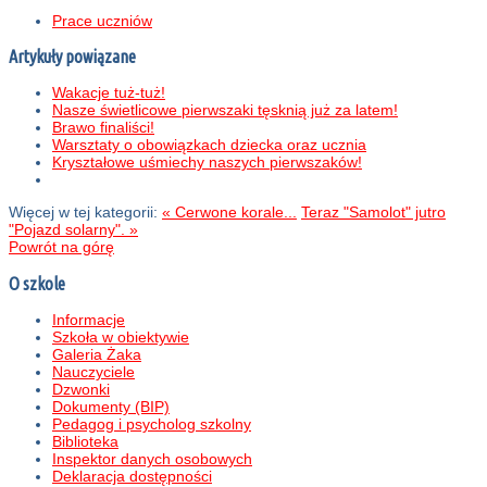
Prace uczniów
Artykuły powiązane
Wakacje tuż-tuż!
Nasze świetlicowe pierwszaki tęsknią już za latem!
Brawo finaliści!
Warsztaty o obowiązkach dziecka oraz ucznia
Kryształowe uśmiechy naszych pierwszaków!
Więcej w tej kategorii:
« Cerwone korale...
Teraz "Samolot" jutro
"Pojazd solarny". »
Powrót na górę
O szkole
Informacje
Szkoła w obiektywie
Galeria Żaka
Nauczyciele
Dzwonki
Dokumenty (BIP)
Pedagog i psycholog szkolny
Biblioteka
Inspektor danych osobowych
Deklaracja dostępności