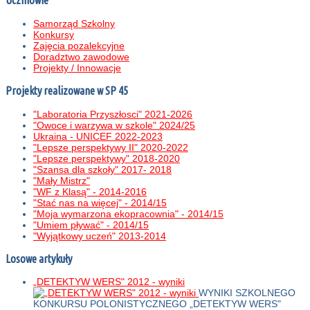
Uczniowie
Samorząd Szkolny
Konkursy
Zajęcia pozalekcyjne
Doradztwo zawodowe
Projekty / Innowacje
Projekty realizowane w SP 45
"Laboratoria Przyszłosci" 2021-2026
"Owoce i warzywa w szkole" 2024/25
Ukraina - UNICEF 2022-2023
"Lepsze perspektywy II" 2020-2022
"Lepsze perspektywy" 2018-2020
"Szansa dla szkoły" 2017- 2018
"Mały Mistrz"
"WF z Klasą" - 2014-2016
"Stać nas na więcej" - 2014/15
"Moja wymarzona ekopracownia" - 2014/15
"Umiem pływać" - 2014/15
"Wyjątkowy uczeń" 2013-2014
Losowe artykuły
„DETEKTYW WERS" 2012 - wyniki
WYNIKI SZKOLNEGO
KONKURSU POLONISTYCZNEGO „DETEKTYW WERS"