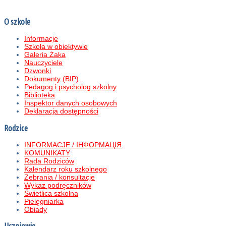
O szkole
Informacje
Szkoła w obiektywie
Galeria Żaka
Nauczyciele
Dzwonki
Dokumenty (BIP)
Pedagog i psycholog szkolny
Biblioteka
Inspektor danych osobowych
Deklaracja dostępności
Rodzice
INFORMACJE / ІНФОРМАЦІЯ
KOMUNIKATY
Rada Rodziców
Kalendarz roku szkolnego
Zebrania / konsultacje
Wykaz podręczników
Świetlica szkolna
Pielęgniarka
Obiady