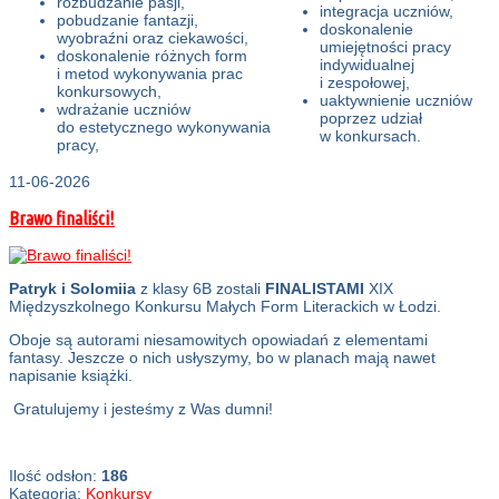
rozbudzanie pasji,
integracja uczniów,
pobudzanie fantazji,
doskonalenie
wyobraźni oraz ciekawości,
umiejętności pracy
doskonalenie różnych form
indywidualnej
i metod wykonywania prac
i zespołowej,
konkursowych,
uaktywnienie uczniów
wdrażanie uczniów
poprzez udział
do estetycznego wykonywania
w konkursach.
pracy,
11-06-2026
Brawo finaliści!
Patryk i Solomiia
z klasy 6B zostali
FINALISTAMI
XIX
Międzyszkolnego Konkursu Małych Form Literackich w Łodzi.
Oboje są autorami niesamowitych opowiadań z elementami
fantasy. Jeszcze o nich usłyszymy, bo w planach mają nawet
napisanie książki.
Gratulujemy i jesteśmy z Was dumni!
Ilość odsłon:
186
Kategoria:
Konkursy