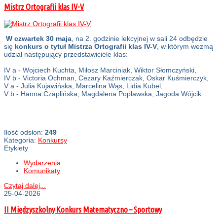
Mistrz Ortografii klas IV-V
W czwartek 30 maja
, na 2. godzinie lekcyjnej w sali 24 odbędzie
się
konkurs o tytuł Mistrza Ortografii klas IV-V
, w którym wezmą
udział następujący przedstawiciele klas:
IV a - Wojciech Kuchta, Miłosz Marciniak, Wiktor Słomczyński,
IV b - Victoria Ochman, Cezary Kaźmierczak, Oskar Kuśmierczyk,
V a - Julia Kujawińska, Marcelina Wąs, Lidia Kubel,
V b - Hanna Czaplińska, Magdalena Popławska, Jagoda Wójcik.
Ilość odsłon:
249
Kategoria:
Konkursy
Etykiety
Wydarzenia
Komunikaty
Czytaj dalej...
25-04-2026
II Międzyszkolny Konkurs Matematyczno – Sportowy