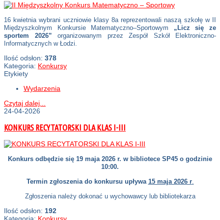
16 kwietnia wybrani uczniowie klasy 8a reprezentowali naszą szkołę w II
Międzyszkolnym Konkursie Matematyczno–Sportowym
„Licz się ze
sportem 2026”
organizowanym przez Zespół Szkół Elektroniczno-
Informatycznych w Łodzi.
Ilość odsłon:
378
Kategoria:
Konkursy
Etykiety
Wydarzenia
Czytaj dalej...
24-04-2026
KONKURS RECYTATORSKI DLA KLAS I-III
Konkurs odbędzie się 19 maja 2026 r. w bibliotece SP45 o godzinie
10:00.
Termin zgłoszenia do konkursu upływa
15 maja 2026 r
.
Zgłoszenia należy dokonać u wychowawcy lub bibliotekarza
Ilość odsłon:
192
Kategoria:
Konkursy