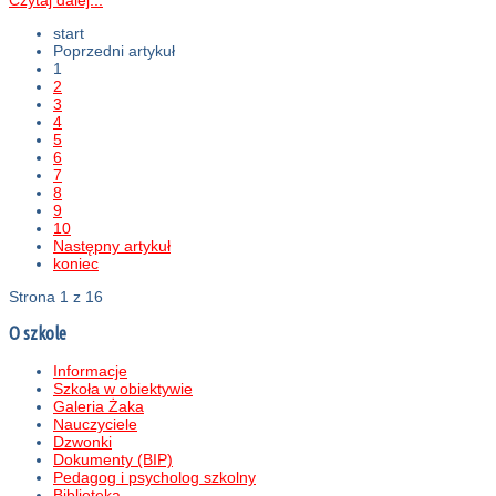
start
Poprzedni artykuł
1
2
3
4
5
6
7
8
9
10
Następny artykuł
koniec
Strona 1 z 16
O szkole
Informacje
Szkoła w obiektywie
Galeria Żaka
Nauczyciele
Dzwonki
Dokumenty (BIP)
Pedagog i psycholog szkolny
Biblioteka