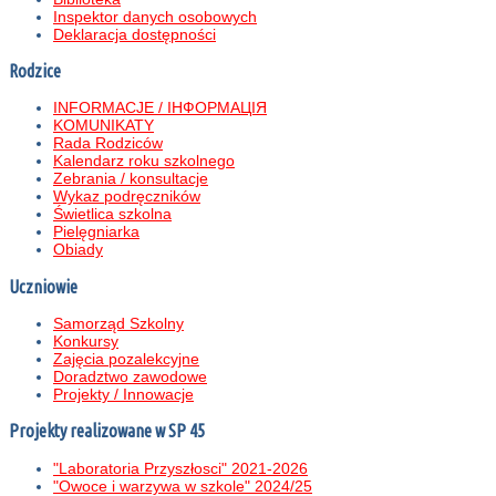
Inspektor danych osobowych
Deklaracja dostępności
Rodzice
INFORMACJE / ІНФОРМАЦІЯ
KOMUNIKATY
Rada Rodziców
Kalendarz roku szkolnego
Zebrania / konsultacje
Wykaz podręczników
Świetlica szkolna
Pielęgniarka
Obiady
Uczniowie
Samorząd Szkolny
Konkursy
Zajęcia pozalekcyjne
Doradztwo zawodowe
Projekty / Innowacje
Projekty realizowane w SP 45
"Laboratoria Przyszłosci" 2021-2026
"Owoce i warzywa w szkole" 2024/25