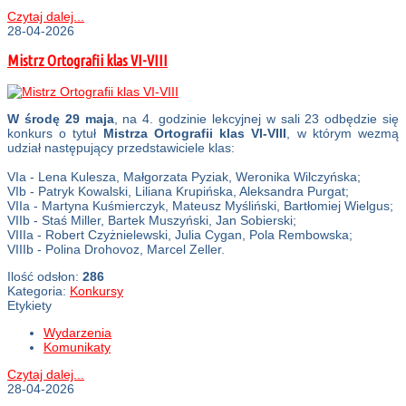
Czytaj dalej...
28-04-2026
Mistrz Ortografii klas VI-VIII
W
środę 29 maja
, na 4. godzinie lekcyjnej w sali 23 odbędzie się
konkurs o tytuł
Mistrza Ortografii klas VI-VIII
, w którym wezmą
udział następujący przedstawiciele klas:
VIa - Lena Kulesza, Małgorzata Pyziak, Weronika Wilczyńska;
VIb - Patryk Kowalski, Liliana Krupińska, Aleksandra Purgat;
VIIa - Martyna Kuśmierczyk, Mateusz Myśliński, Bartłomiej Wielgus;
VIIb - Staś Miller, Bartek Muszyński, Jan Sobierski;
VIIIa - Robert Czyżnielewski, Julia Cygan, Pola Rembowska;
VIIIb - Polina Drohovoz, Marcel Zeller.
Ilość odsłon:
286
Kategoria:
Konkursy
Etykiety
Wydarzenia
Komunikaty
Czytaj dalej...
28-04-2026