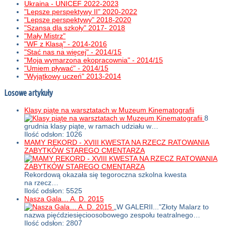
Ukraina - UNICEF 2022-2023
"Lepsze perspektywy II" 2020-2022
"Lepsze perspektywy" 2018-2020
"Szansa dla szkoły" 2017- 2018
"Mały Mistrz"
"WF z Klasą" - 2014-2016
"Stać nas na więcej" - 2014/15
"Moja wymarzona ekopracownia" - 2014/15
"Umiem pływać" - 2014/15
"Wyjątkowy uczeń" 2013-2014
Losowe artykuły
Klasy piąte na warsztatach w Muzeum Kinematografii
8
grudnia klasy piąte, w ramach udziału w…
Ilość odsłon: 1026
MAMY REKORD - XVIII KWESTA NA RZECZ RATOWANIA
ZABYTKÓW STAREGO CMENTARZA
Rekordową okazała się tegoroczna szkolna kwesta
na rzecz…
Ilość odsłon: 5525
Nasza Gala… A. D. 2015
„W GALERII..."Złoty Malarz to
nazwa pięćdziesięcioosobowego zespołu teatralnego…
Ilość odsłon: 2807