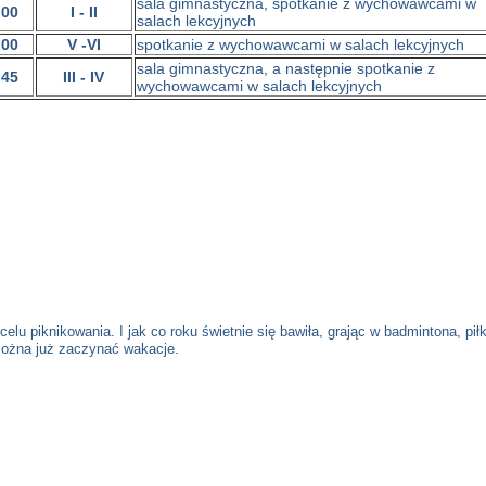
sala gimnastyczna, spotkanie z wychowawcami w
.00
I - II
salach lekcyjnych
.00
V -VI
spotkanie z wychowawcami w salach lekcyjnych
sala gimnastyczna, a następnie spotkanie z
.45
III - IV
wychowawcami w salach lekcyjnych
elu piknikowania. I jak co roku świetnie się bawiła, grając w badmintona, pił
 można już zaczynać wakacje.