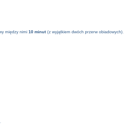
rwy między nimi
10 minut
(z wyjątkiem dwóch przerw obiadowych).
.