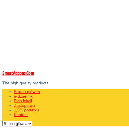
SmartAddons.Com
The high quality products
Strona główna
e-dziennik
Plan lekcji
Zastępstwa
1,5% podatku
Kontakt