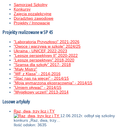
Samorząd Szkolny
Konkursy
Zajęcia pozalekcyjne
Doradztwo zawodowe
Projekty / Innowacje
Projekty realizowane w SP 45
"Laboratoria Przyszłosci" 2021-2026
"Owoce i warzywa w szkole" 2024/25
Ukraina - UNICEF 2022-2023
"Lepsze perspektywy II" 2020-2022
"Lepsze perspektywy" 2018-2020
"Szansa dla szkoły" 2017- 2018
"Mały Mistrz"
"WF z Klasą" - 2014-2016
"Stać nas na więcej" - 2014/15
"Moja wymarzona ekopracownia" - 2014/15
"Umiem pływać" - 2014/15
"Wyjątkowy uczeń" 2013-2014
Losowe artykuły
Raz, dwa, trzy licz i TY
12.06.2012r. odbył się szkolny
konkurs „Raz, dwa, trzy…
Ilość odsłon: 3635