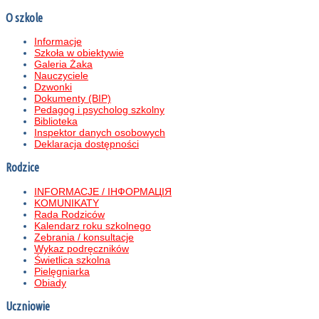
O szkole
Informacje
Szkoła w obiektywie
Galeria Żaka
Nauczyciele
Dzwonki
Dokumenty (BIP)
Pedagog i psycholog szkolny
Biblioteka
Inspektor danych osobowych
Deklaracja dostępności
Rodzice
INFORMACJE / ІНФОРМАЦІЯ
KOMUNIKATY
Rada Rodziców
Kalendarz roku szkolnego
Zebrania / konsultacje
Wykaz podręczników
Świetlica szkolna
Pielęgniarka
Obiady
Uczniowie