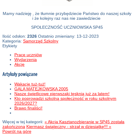
Mamy nadzieję , że tłumnie przybędziecie Państwo do naszej szkoły
i że kolejny raz nas nie zawiedziecie
SPOŁECZNOŚĆ UCZNIOWSKA SP45
Ilość odsłon:
2326
Ostatnio zmieniany: 13-12-2023
Kategoria:
Samorząd Szkolny
Etykiety
Prace uczniów
Wydarzenia
Akcje
Artykuły powiązane
Wakacje tuż-tuż!
GALA MATEJKOWSKA 2005
Nasze świetlicowe pierwszaki tęsknią już za latem!
Kto poprowadzi szkolną społeczność w roku szkolnym
2026/2027?
Brawo finaliści!
Więcej w tej kategorii:
« Akcja Kasztanozbieranie w SP45 została
zakończona
Kiermasz świąteczny - strzał w dziesiątkę!!! »
Powrót na górę