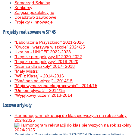
Samorząd Szkolny
Konkursy
Zajęcia pozalekcyjne
Doradztwo zawodowe
Projekty / Innowacje
Projekty realizowane w SP 45
"Laboratoria Przyszłosci" 2021-2026
"Owoce i warzywa w szkole" 2024/25
Ukraina - UNICEF 2022-2023
"Lepsze perspektywy II" 2020-2022
"Lepsze perspektywy" 2018-2020
"Szansa dla szkoły" 2017- 2018
"Mały Mistrz"
"WF z Klasą" - 2014-2016
"Stać nas na więcej" - 2014/15
"Moja wymarzona ekopracownia" - 2014/15
"Umiem pływać" - 2014/15
"Wyjątkowy uczeń" 2013-2014
Losowe artykuły
Harmonogram rekrutacji do klas pierwszych na rok szkolny
2024/2025
Zgodnie z Zarządzeniem Nr 152/2024 Prezydenta Miasta