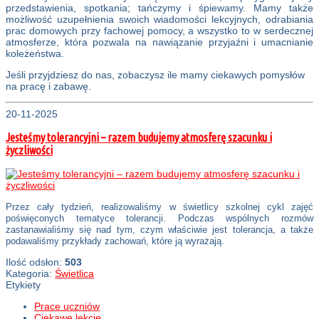
przedstawienia, spotkania; tańczymy i śpiewamy. Mamy także
możliwość uzupełnienia swoich wiadomości lekcyjnych, odrabiania
prac domowych przy fachowej pomocy, a wszystko to w serdecznej
atmosferze, która pozwala na nawiązanie przyjaźni i umacnianie
koleżeństwa.
Jeśli przyjdziesz do nas, zobaczysz ile mamy ciekawych pomysłów
na pracę i zabawę.
20-11-2025
Jesteśmy tolerancyjni – razem budujemy atmosferę szacunku i
życzliwości
Przez cały tydzień, realizowaliśmy w świetlicy szkolnej cykl zajęć
poświęconych tematyce tolerancji. Podczas wspólnych rozmów
zastanawialiśmy się nad tym, czym właściwie jest tolerancja, a także
podawaliśmy przykłady zachowań, które ją wyrażają.
Ilość odsłon:
503
Kategoria:
Świetlica
Etykiety
Prace uczniów
Ciekawe lekcje