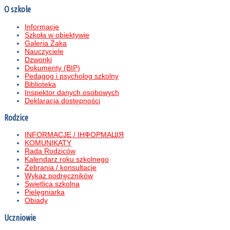
O szkole
Informacje
Szkoła w obiektywie
Galeria Żaka
Nauczyciele
Dzwonki
Dokumenty (BIP)
Pedagog i psycholog szkolny
Biblioteka
Inspektor danych osobowych
Deklaracja dostępności
Rodzice
INFORMACJE / ІНФОРМАЦІЯ
KOMUNIKATY
Rada Rodziców
Kalendarz roku szkolnego
Zebrania / konsultacje
Wykaz podręczników
Świetlica szkolna
Pielęgniarka
Obiady
Uczniowie