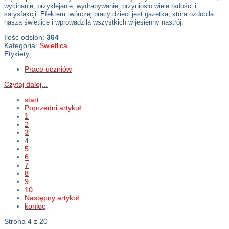
wycinanie, przyklejanie, wydrapywanie, przyniosło wiele radości i
satysfakcji. Efektem twórczej pracy dzieci jest gazetka, która ozdobiła
naszą świetlicę i wprowadziła wszystkich w jesienny nastrój.
Ilość odsłon:
364
Kategoria:
Świetlica
Etykiety
Prace uczniów
Czytaj dalej...
start
Poprzedni artykuł
1
2
3
4
5
6
7
8
9
10
Następny artykuł
koniec
Strona 4 z 20