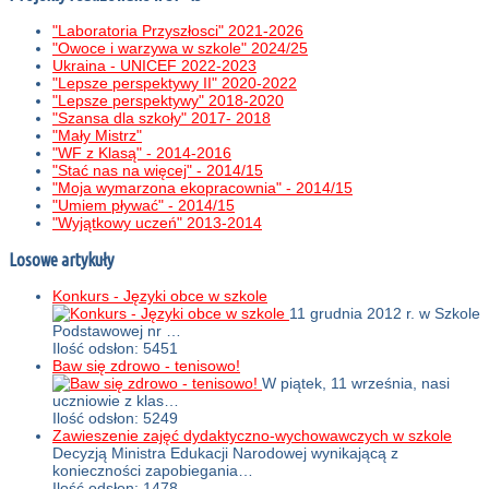
"Laboratoria Przyszłosci" 2021-2026
"Owoce i warzywa w szkole" 2024/25
Ukraina - UNICEF 2022-2023
"Lepsze perspektywy II" 2020-2022
"Lepsze perspektywy" 2018-2020
"Szansa dla szkoły" 2017- 2018
"Mały Mistrz"
"WF z Klasą" - 2014-2016
"Stać nas na więcej" - 2014/15
"Moja wymarzona ekopracownia" - 2014/15
"Umiem pływać" - 2014/15
"Wyjątkowy uczeń" 2013-2014
Losowe artykuły
Konkurs - Języki obce w szkole
11 grudnia 2012 r. w Szkole
Podstawowej nr …
Ilość odsłon: 5451
Baw się zdrowo - tenisowo!
W piątek, 11 września, nasi
uczniowie z klas…
Ilość odsłon: 5249
Zawieszenie zajęć dydaktyczno-wychowawczych w szkole
Decyzją Ministra Edukacji Narodowej wynikającą z
konieczności zapobiegania…
Ilość odsłon: 1478