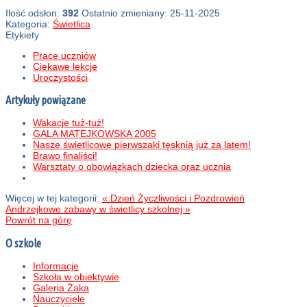
Ilość odsłon:
392
Ostatnio zmieniany: 25-11-2025
Kategoria:
Świetlica
Etykiety
Prace uczniów
Ciekawe lekcje
Uroczystości
Artykuły powiązane
Wakacje tuż-tuż!
GALA MATEJKOWSKA 2005
Nasze świetlicowe pierwszaki tęsknią już za latem!
Brawo finaliści!
Warsztaty o obowiązkach dziecka oraz ucznia
Więcej w tej kategorii:
« Dzień Życzliwości i Pozdrowień
Andrzejkowe zabawy w świetlicy szkolnej »
Powrót na górę
O szkole
Informacje
Szkoła w obiektywie
Galeria Żaka
Nauczyciele