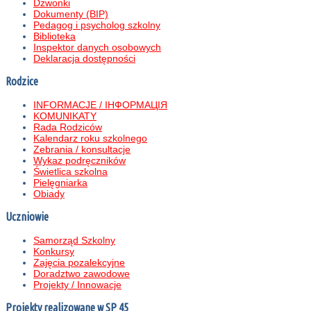
Dzwonki
Dokumenty (BIP)
Pedagog i psycholog szkolny
Biblioteka
Inspektor danych osobowych
Deklaracja dostępności
Rodzice
INFORMACJE / ІНФОРМАЦІЯ
KOMUNIKATY
Rada Rodziców
Kalendarz roku szkolnego
Zebrania / konsultacje
Wykaz podręczników
Świetlica szkolna
Pielęgniarka
Obiady
Uczniowie
Samorząd Szkolny
Konkursy
Zajęcia pozalekcyjne
Doradztwo zawodowe
Projekty / Innowacje
Projekty realizowane w SP 45