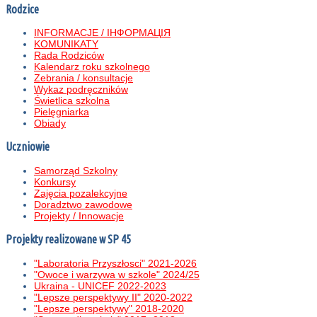
Rodzice
INFORMACJE / ІНФОРМАЦІЯ
KOMUNIKATY
Rada Rodziców
Kalendarz roku szkolnego
Zebrania / konsultacje
Wykaz podręczników
Świetlica szkolna
Pielęgniarka
Obiady
Uczniowie
Samorząd Szkolny
Konkursy
Zajęcia pozalekcyjne
Doradztwo zawodowe
Projekty / Innowacje
Projekty realizowane w SP 45
"Laboratoria Przyszłosci" 2021-2026
"Owoce i warzywa w szkole" 2024/25
Ukraina - UNICEF 2022-2023
"Lepsze perspektywy II" 2020-2022
"Lepsze perspektywy" 2018-2020