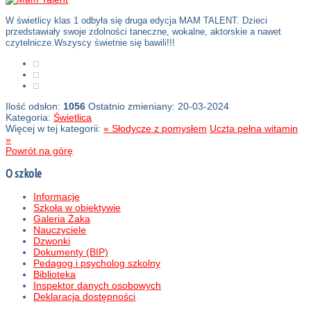
W świetlicy klas 1 odbyła się druga edycja MAM TALENT. Dzieci
przedstawiały swoje zdolności taneczne, wokalne, aktorskie a nawet
czytelnicze.Wszyscy świetnie się bawili!!!
Ilość odsłon:
1056
Ostatnio zmieniany: 20-03-2024
Kategoria:
Świetlica
Więcej w tej kategorii:
« Słodycze z pomysłem
Uczta pełna witamin
»
Powrót na górę
O szkole
Informacje
Szkoła w obiektywie
Galeria Żaka
Nauczyciele
Dzwonki
Dokumenty (BIP)
Pedagog i psycholog szkolny
Biblioteka
Inspektor danych osobowych
Deklaracja dostępności