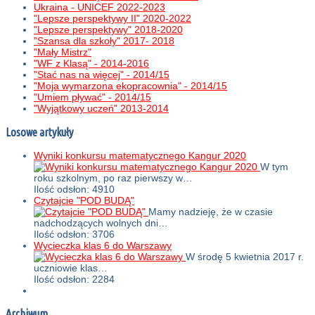
Ukraina - UNICEF 2022-2023
"Lepsze perspektywy II" 2020-2022
"Lepsze perspektywy" 2018-2020
"Szansa dla szkoły" 2017- 2018
"Mały Mistrz"
"WF z Klasą" - 2014-2016
"Stać nas na więcej" - 2014/15
"Moja wymarzona ekopracownia" - 2014/15
"Umiem pływać" - 2014/15
"Wyjątkowy uczeń" 2013-2014
Losowe artykuły
Wyniki konkursu matematycznego Kangur 2020
W tym
roku szkolnym, po raz pierwszy w…
Ilość odsłon: 4910
Czytajcie "POD BUDĄ"
Mamy nadzieję, że w czasie
nadchodzących wolnych dni…
Ilość odsłon: 3706
Wycieczka klas 6 do Warszawy
W środę 5 kwietnia 2017 r.
uczniowie klas…
Ilość odsłon: 2284
Archiwum