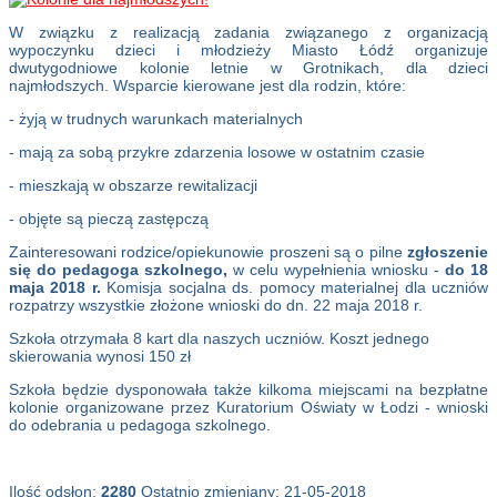
W związku z realizacją zadania związanego z organizacją
wypoczynku dzieci i młodzieży Miasto Łódź organizuje
dwutygodniowe kolonie letnie w Grotnikach, dla dzieci
najmłodszych. Wsparcie kierowane jest dla rodzin, które:
- żyją w trudnych warunkach materialnych
- mają za sobą przykre zdarzenia losowe w ostatnim czasie
- mieszkają w obszarze rewitalizacji
- objęte są pieczą zastępczą
Zainteresowani rodzice/opiekunowie proszeni są o pilne
zgłoszenie
się do pedagoga szkolnego,
w celu wypełnienia wniosku -
do 18
maja 2018 r.
Komisja socjalna ds. pomocy materialnej dla uczniów
rozpatrzy wszystkie złożone wnioski do dn. 22 maja 2018 r.
Szkoła otrzymała 8 kart dla naszych uczniów. Koszt jednego
skierowania wynosi 150 zł
Szkoła będzie dysponowała także kilkoma miejscami na bezpłatne
kolonie organizowane przez Kuratorium Oświaty w Łodzi - wnioski
do odebrania u pedagoga szkolnego.
Ilość odsłon:
2280
Ostatnio zmieniany: 21-05-2018