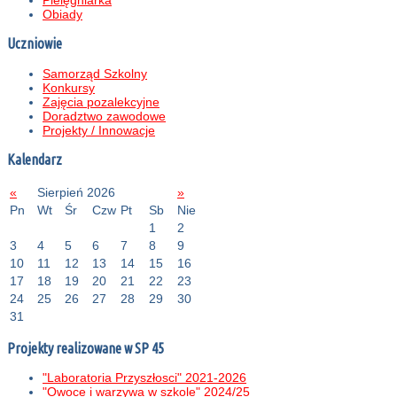
Pielęgniarka
Obiady
Uczniowie
Samorząd Szkolny
Konkursy
Zajęcia pozalekcyjne
Doradztwo zawodowe
Projekty / Innowacje
Kalendarz
«
Sierpień 2026
»
Pn
Wt
Śr
Czw
Pt
Sb
Nie
1
2
3
4
5
6
7
8
9
10
11
12
13
14
15
16
17
18
19
20
21
22
23
24
25
26
27
28
29
30
31
Projekty realizowane w SP 45
"Laboratoria Przyszłosci" 2021-2026
"Owoce i warzywa w szkole" 2024/25