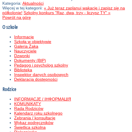
Kategoria:
Aktualności
Więcej w tej kategorii:
« Już teraz zaplanuj wakacje i zapisz się na
półkolonie!
Szkolny konkurs "Raz, dwa, trzy - liczysz TY" »
Powrót na górę
O szkole
Informacje
Szkoła w obiektywie
Galeria Żaka
Nauczyciele
Dzwonki
Dokumenty (BIP)
Pedagog i psycholog szkolny
Biblioteka
Inspektor danych osobowych
Deklaracja dostępności
Rodzice
INFORMACJE / ІНФОРМАЦІЯ
KOMUNIKATY
Rada Rodziców
Kalendarz roku szkolnego
Zebrania / konsultacje
Wykaz podręczników
Świetlica szkolna