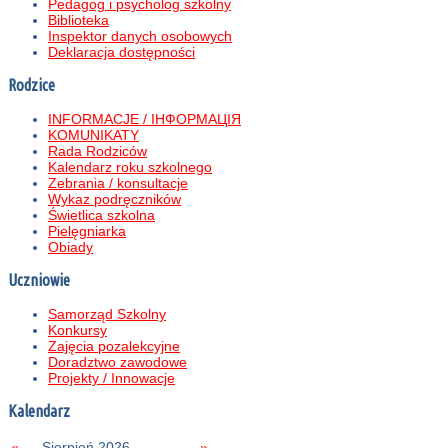
Pedagog i psycholog szkolny
Biblioteka
Inspektor danych osobowych
Deklaracja dostępności
Rodzice
INFORMACJE / ІНФОРМАЦІЯ
KOMUNIKATY
Rada Rodziców
Kalendarz roku szkolnego
Zebrania / konsultacje
Wykaz podręczników
Świetlica szkolna
Pielęgniarka
Obiady
Uczniowie
Samorząd Szkolny
Konkursy
Zajęcia pozalekcyjne
Doradztwo zawodowe
Projekty / Innowacje
Kalendarz
«
Sierpień 2026
»