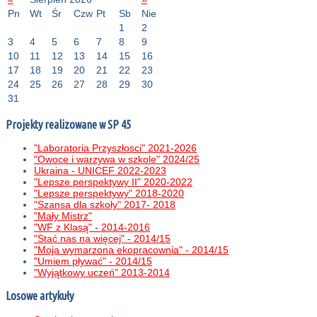
Pn
Wt
Śr
Czw
Pt
Sb
Nie
1
2
3
4
5
6
7
8
9
10
11
12
13
14
15
16
17
18
19
20
21
22
23
24
25
26
27
28
29
30
31
Projekty realizowane w SP 45
"Laboratoria Przyszłosci" 2021-2026
"Owoce i warzywa w szkole" 2024/25
Ukraina - UNICEF 2022-2023
"Lepsze perspektywy II" 2020-2022
"Lepsze perspektywy" 2018-2020
"Szansa dla szkoły" 2017- 2018
"Mały Mistrz"
"WF z Klasą" - 2014-2016
"Stać nas na więcej" - 2014/15
"Moja wymarzona ekopracownia" - 2014/15
"Umiem pływać" - 2014/15
"Wyjątkowy uczeń" 2013-2014
Losowe artykuły