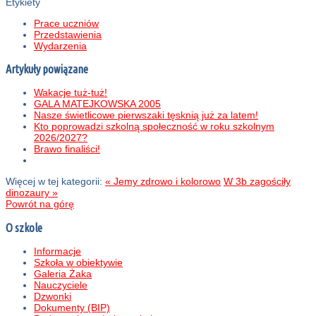
Etykiety
Prace uczniów
Przedstawienia
Wydarzenia
Artykuły powiązane
Wakacje tuż-tuż!
GALA MATEJKOWSKA 2005
Nasze świetlicowe pierwszaki tęsknią już za latem!
Kto poprowadzi szkolną społeczność w roku szkolnym
2026/2027?
Brawo finaliści!
Więcej w tej kategorii:
« Jemy zdrowo i kolorowo
W 3b zagościły
dinozaury »
Powrót na górę
O szkole
Informacje
Szkoła w obiektywie
Galeria Żaka
Nauczyciele
Dzwonki
Dokumenty (BIP)