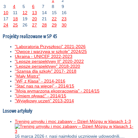
1
2
3
4
5
6
7
8
9
10
11
12
13
14
15
16
17
18
19
20
21
22
23
24
25
26
27
28
29
30
Projekty realizowane w SP 45
"Laboratoria Przyszłosci" 2021-2026
"Owoce i warzywa w szkole" 2024/25
Ukraina - UNICEF 2022-2023
"Lepsze perspektywy II" 2020-2022
"Lepsze perspektywy" 2018-2020
"Szansa dla szkoły" 2017- 2018
"Mały Mistrz"
"WF z Klasą" - 2014-2016
"Stać nas na więcej" - 2014/15
"Moja wymarzona ekopracownia" - 2014/15
"Umiem pływać" - 2014/15
"Wyjątkowy uczeń" 2013-2014
Losowe artykuły
Trening umysłu i moc zabawy – Dzień Mózgu w klasach 1-3
16 marca 2026 r. nasi najmłodsi uczniowie udowodnili,…