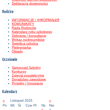
Deklaracja dostępności
Rodzice
INFORMACJE / ІНФОРМАЦІЯ
KOMUNIKATY
Rada Rodziców
Kalendarz roku szkolnego
Zebrania / konsultacje
Wykaz podręczników
Świetlica szkolna
Pielęgniarka
Obiady
Uczniowie
Samorząd Szkolny
Konkursy
Zajęcia pozalekcyjne
Doradztwo zawodowe
Projekty / Innowacje
Kalendarz
«
Listopad 2025
»
Pn
Wt
Śr
Czw
Pt
Sb
Nie