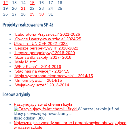
12
13
14
15
16
17
18
19
20
21
22
23
24
25
26
27
28
29
30
31
Projekty realizowane w SP 45
"Laboratoria Przyszłosci" 2021-2026
"Owoce i warzywa w szkole" 2024/25
Ukraina - UNICEF 2022-2023
"Lepsze perspektywy II" 2020-2022
"Lepsze perspektywy" 2018-2020
"Szansa dla szkoły" 2017- 2018
"Mały Mistrz"
"WF z Klasą" - 2014-2016
"Stać nas na więcej" - 2014/15
"Moja wymarzona ekopracownia" - 2014/15
"Umiem pływać" - 2014/15
"Wyjątkowy uczeń" 2013-2014
Losowe artykuły
Fascynujący świat chemii i fizyki
W naszej szkole już od
klasy pierwszej wprowadzamy…
Ilość odsłon: 380
Najważniejsze zasady sanitarne i organizacyjne obowiązujące
w naszej szkole