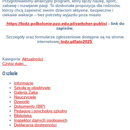
Przygotowaliśmy atrakcyjny program, który łączy naukę, sport,
zabawę i rozwijanie pasji. To doskonała propozycja dla rodziców,
którzy chcą zapewnić swoim dzieciom aktywne, bezpieczne i
ciekawe wakacje – bez potrzeby wyjazdu poza miasto.
https://lodz-polkolonie.pzo.edu.pl/switcher-public/
- link do
zapisów
Szczegóły oraz formularze zgłoszeniowe dostępne są na stronie
internetowej
lodz.pl/lato2025
Kategoria:
Aktualności
Czytaj dalej...
O szkole
Informacje
Szkoła w obiektywie
Galeria Żaka
Nauczyciele
Dzwonki
Dokumenty (BIP)
Pedagog i psycholog szkolny
Biblioteka
Inspektor danych osobowych
Deklaracja dostępności