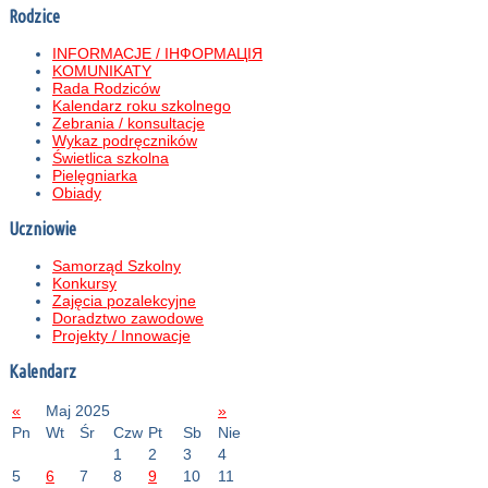
Rodzice
INFORMACJE / ІНФОРМАЦІЯ
KOMUNIKATY
Rada Rodziców
Kalendarz roku szkolnego
Zebrania / konsultacje
Wykaz podręczników
Świetlica szkolna
Pielęgniarka
Obiady
Uczniowie
Samorząd Szkolny
Konkursy
Zajęcia pozalekcyjne
Doradztwo zawodowe
Projekty / Innowacje
Kalendarz
«
Maj 2025
»
Pn
Wt
Śr
Czw
Pt
Sb
Nie
1
2
3
4
5
6
7
8
9
10
11