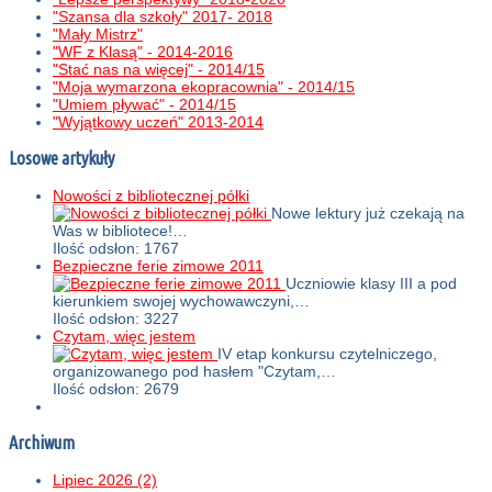
"Szansa dla szkoły" 2017- 2018
"Mały Mistrz"
"WF z Klasą" - 2014-2016
"Stać nas na więcej" - 2014/15
"Moja wymarzona ekopracownia" - 2014/15
"Umiem pływać" - 2014/15
"Wyjątkowy uczeń" 2013-2014
Losowe artykuły
Nowości z bibliotecznej półki
Nowe lektury już czekają na
Was w bibliotece!…
Ilość odsłon: 1767
Bezpieczne ferie zimowe 2011
Uczniowie klasy III a pod
kierunkiem swojej wychowawczyni,…
Ilość odsłon: 3227
Czytam, więc jestem
IV etap konkursu czytelniczego,
organizowanego pod hasłem "Czytam,…
Ilość odsłon: 2679
Archiwum
Lipiec 2026 (2)