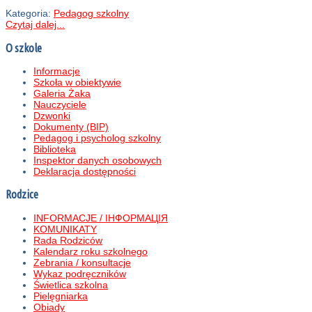
Kategoria:
Pedagog szkolny
Czytaj dalej...
O szkole
Informacje
Szkoła w obiektywie
Galeria Żaka
Nauczyciele
Dzwonki
Dokumenty (BIP)
Pedagog i psycholog szkolny
Biblioteka
Inspektor danych osobowych
Deklaracja dostępności
Rodzice
INFORMACJE / ІНФОРМАЦІЯ
KOMUNIKATY
Rada Rodziców
Kalendarz roku szkolnego
Zebrania / konsultacje
Wykaz podręczników
Świetlica szkolna
Pielęgniarka
Obiady