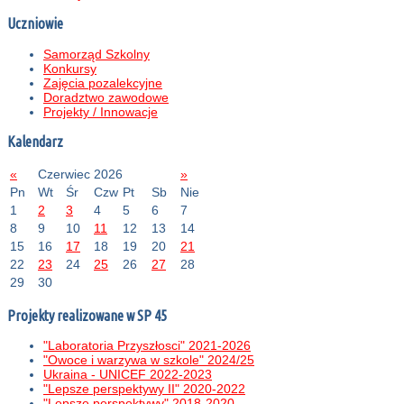
Uczniowie
Samorząd Szkolny
Konkursy
Zajęcia pozalekcyjne
Doradztwo zawodowe
Projekty / Innowacje
Kalendarz
«
Czerwiec 2026
»
Pn
Wt
Śr
Czw
Pt
Sb
Nie
1
2
3
4
5
6
7
8
9
10
11
12
13
14
15
16
17
18
19
20
21
22
23
24
25
26
27
28
29
30
Projekty realizowane w SP 45
"Laboratoria Przyszłosci" 2021-2026
"Owoce i warzywa w szkole" 2024/25
Ukraina - UNICEF 2022-2023
"Lepsze perspektywy II" 2020-2022
"Lepsze perspektywy" 2018-2020