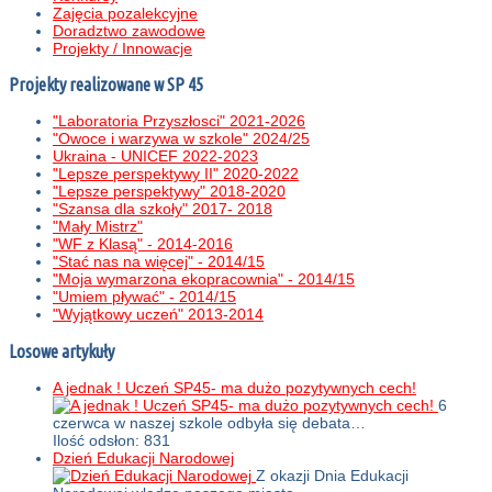
Zajęcia pozalekcyjne
Doradztwo zawodowe
Projekty / Innowacje
Projekty realizowane w SP 45
"Laboratoria Przyszłosci" 2021-2026
"Owoce i warzywa w szkole" 2024/25
Ukraina - UNICEF 2022-2023
"Lepsze perspektywy II" 2020-2022
"Lepsze perspektywy" 2018-2020
"Szansa dla szkoły" 2017- 2018
"Mały Mistrz"
"WF z Klasą" - 2014-2016
"Stać nas na więcej" - 2014/15
"Moja wymarzona ekopracownia" - 2014/15
"Umiem pływać" - 2014/15
"Wyjątkowy uczeń" 2013-2014
Losowe artykuły
A jednak ! Uczeń SP45- ma dużo pozytywnych cech!
6
czerwca w naszej szkole odbyła się debata…
Ilość odsłon: 831
Dzień Edukacji Narodowej
Z okazji Dnia Edukacji