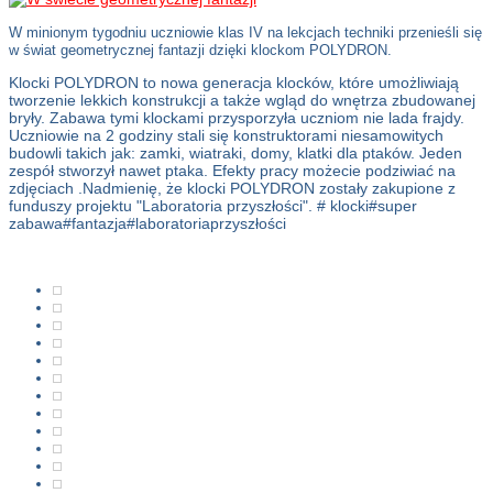
W minionym tygodniu uczniowie klas IV na lekcjach techniki przenieśli się
w świat geometrycznej fantazji dzięki klockom POLYDRON.
Klocki POLYDRON to nowa generacja klocków, które umożliwiają
tworzenie lekkich konstrukcji a także wgląd do wnętrza zbudowanej
bryły. Zabawa tymi klockami przysporzyła uczniom nie lada frajdy.
Uczniowie na 2 godziny stali się konstruktorami niesamowitych
budowli takich jak: zamki, wiatraki, domy, klatki dla ptaków. Jeden
zespół stworzył nawet ptaka. Efekty pracy możecie podziwiać na
zdjęciach .Nadmienię, że klocki POLYDRON zostały zakupione z
funduszy projektu "Laboratoria przyszłości". # klocki#super
zabawa#fantazja#laboratoriaprzyszłości