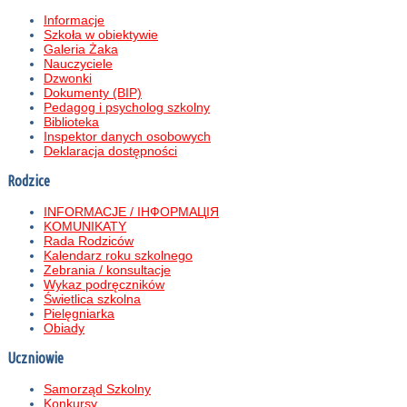
Informacje
Szkoła w obiektywie
Galeria Żaka
Nauczyciele
Dzwonki
Dokumenty (BIP)
Pedagog i psycholog szkolny
Biblioteka
Inspektor danych osobowych
Deklaracja dostępności
Rodzice
INFORMACJE / ІНФОРМАЦІЯ
KOMUNIKATY
Rada Rodziców
Kalendarz roku szkolnego
Zebrania / konsultacje
Wykaz podręczników
Świetlica szkolna
Pielęgniarka
Obiady
Uczniowie
Samorząd Szkolny
Konkursy