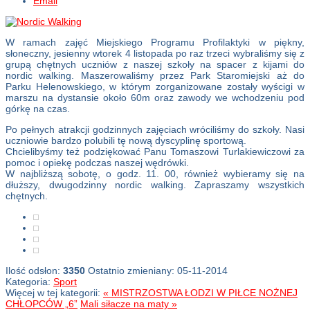
Email
W ramach zajęć Miejskiego Programu Profilaktyki w piękny,
słoneczny, jesienny wtorek 4 listopada po raz trzeci wybraliśmy się z
grupą chętnych uczniów z naszej szkoły na spacer z kijami do
nordic walking. Maszerowaliśmy przez Park Staromiejski aż do
Parku Helenowskiego, w którym zorganizowane zostały wyścigi w
marszu na dystansie około 60m oraz zawody we wchodzeniu pod
górkę na czas.
Po pełnych atrakcji godzinnych zajęciach wróciliśmy do szkoły. Nasi
uczniowie bardzo polubili tę nową dyscyplinę sportową.
Chcielibyśmy też podziękować Panu Tomaszowi Turlakiewiczowi za
pomoc i opiekę podczas naszej wędrówki.
W najbliższą sobotę, o godz. 11. 00, również wybieramy się na
dłuższy, dwugodzinny nordic walking. Zapraszamy wszystkich
chętnych.
Ilość odsłon:
3350
Ostatnio zmieniany: 05-11-2014
Kategoria:
Sport
Więcej w tej kategorii:
« MISTRZOSTWA ŁODZI W PIŁCE NOŻNEJ
CHŁOPCÓW „6”
Mali siłacze na maty »