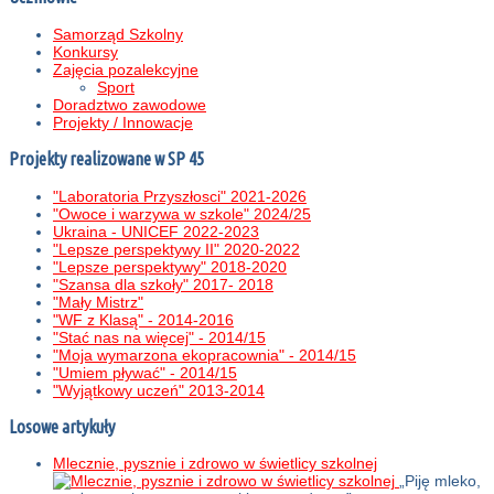
Samorząd Szkolny
Konkursy
Zajęcia pozalekcyjne
Sport
Doradztwo zawodowe
Projekty / Innowacje
Projekty realizowane w SP 45
"Laboratoria Przyszłosci" 2021-2026
"Owoce i warzywa w szkole" 2024/25
Ukraina - UNICEF 2022-2023
"Lepsze perspektywy II" 2020-2022
"Lepsze perspektywy" 2018-2020
"Szansa dla szkoły" 2017- 2018
"Mały Mistrz"
"WF z Klasą" - 2014-2016
"Stać nas na więcej" - 2014/15
"Moja wymarzona ekopracownia" - 2014/15
"Umiem pływać" - 2014/15
"Wyjątkowy uczeń" 2013-2014
Losowe artykuły
Mlecznie, pysznie i zdrowo w świetlicy szkolnej
„Piję mleko,