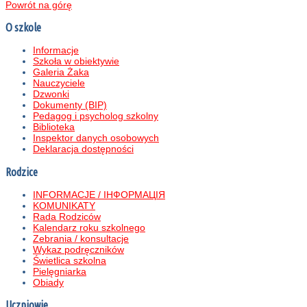
Powrót na górę
O szkole
Informacje
Szkoła w obiektywie
Galeria Żaka
Nauczyciele
Dzwonki
Dokumenty (BIP)
Pedagog i psycholog szkolny
Biblioteka
Inspektor danych osobowych
Deklaracja dostępności
Rodzice
INFORMACJE / ІНФОРМАЦІЯ
KOMUNIKATY
Rada Rodziców
Kalendarz roku szkolnego
Zebrania / konsultacje
Wykaz podręczników
Świetlica szkolna
Pielęgniarka
Obiady
Uczniowie