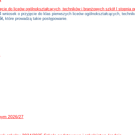
ęcie do liceów ogólnokształcących, techników i branżowych szkół I stopnia
wniosek o przyjęcie do klas pierwszych liceów ogólnokształcących, technik
ół,
które prowadzą takie postępowanie.
4
lnym 2026/27