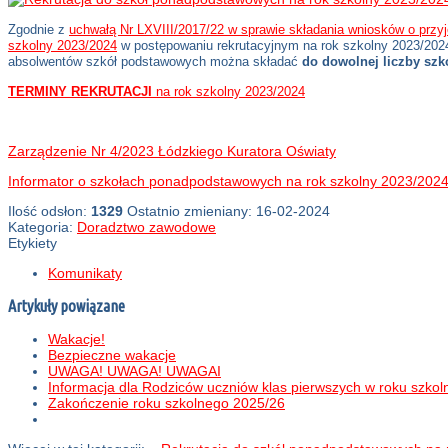
Zgodnie z
uchwałą Nr LXVIII/2017/22 w sprawie składania wniosków o przyj
szkolny 2023/2024
w postępowaniu rekrutacyjnym na rok szkolny 2023/2024 
absolwentów szkół podstawowych można składać
do dowolnej liczby szk
TERMINY REKRUTACJI
na rok szkolny 2023/2024
Zarządzenie Nr 4/2023 Łódzkiego Kuratora Oświaty
Informator o szkołach ponadpodstawowych na rok szkolny 2023/202
Ilość odsłon:
1329
Ostatnio zmieniany: 16-02-2024
Kategoria:
Doradztwo zawodowe
Etykiety
Komunikaty
Artykuły powiązane
Wakacje!
Bezpieczne wakacje
UWAGA! UWAGA! UWAGAI
Informacja dla Rodziców uczniów klas pierwszych w roku szko
Zakończenie roku szkolnego 2025/26