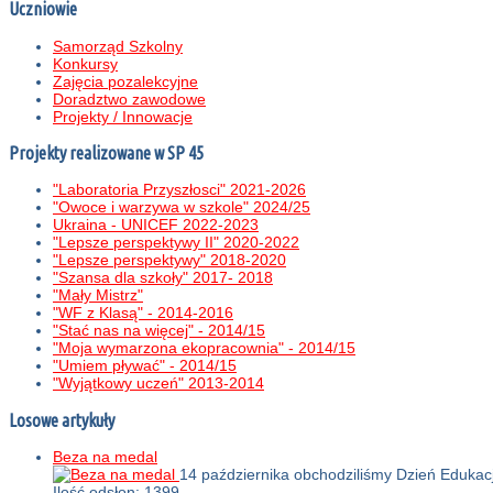
Uczniowie
Samorząd Szkolny
Konkursy
Zajęcia pozalekcyjne
Doradztwo zawodowe
Projekty / Innowacje
Projekty realizowane w SP 45
"Laboratoria Przyszłosci" 2021-2026
"Owoce i warzywa w szkole" 2024/25
Ukraina - UNICEF 2022-2023
"Lepsze perspektywy II" 2020-2022
"Lepsze perspektywy" 2018-2020
"Szansa dla szkoły" 2017- 2018
"Mały Mistrz"
"WF z Klasą" - 2014-2016
"Stać nas na więcej" - 2014/15
"Moja wymarzona ekopracownia" - 2014/15
"Umiem pływać" - 2014/15
"Wyjątkowy uczeń" 2013-2014
Losowe artykuły
Beza na medal
14 października obchodziliśmy Dzień Eduka
Ilość odsłon: 1399