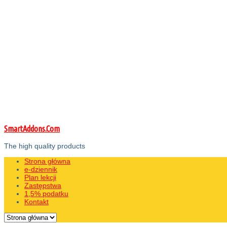
SmartAddons.Com
The high quality products
Strona główna
e-dziennik
Plan lekcji
Zastępstwa
1,5% podatku
Kontakt