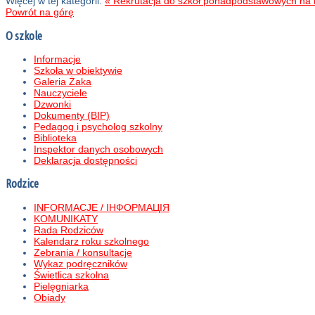
Więcej w tej kategorii:
« Rekrutacja do szkół ponadpodstawowych na 
Powrót na górę
O szkole
Informacje
Szkoła w obiektywie
Galeria Żaka
Nauczyciele
Dzwonki
Dokumenty (BIP)
Pedagog i psycholog szkolny
Biblioteka
Inspektor danych osobowych
Deklaracja dostępności
Rodzice
INFORMACJE / ІНФОРМАЦІЯ
KOMUNIKATY
Rada Rodziców
Kalendarz roku szkolnego
Zebrania / konsultacje
Wykaz podręczników
Świetlica szkolna
Pielęgniarka
Obiady