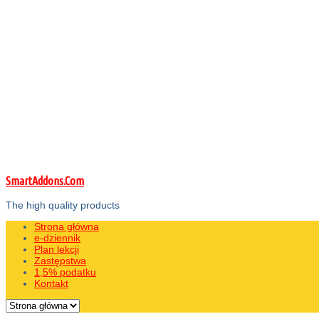
SmartAddons.Com
The high quality products
Strona główna
e-dziennik
Plan lekcji
Zastępstwa
1,5% podatku
Kontakt