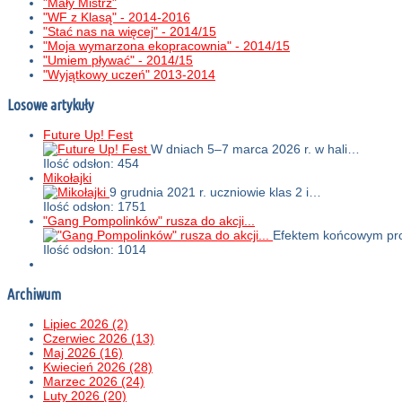
"Mały Mistrz"
"WF z Klasą" - 2014-2016
"Stać nas na więcej" - 2014/15
"Moja wymarzona ekopracownia" - 2014/15
"Umiem pływać" - 2014/15
"Wyjątkowy uczeń" 2013-2014
Losowe artykuły
Future Up! Fest
W dniach 5–7 marca 2026 r. w hali…
Ilość odsłon: 454
Mikołajki
9 grudnia 2021 r. uczniowie klas 2 i…
Ilość odsłon: 1751
"Gang Pompolinków" rusza do akcji...
Efektem końcowym proj
Ilość odsłon: 1014
Archiwum
Lipiec 2026 (2)
Czerwiec 2026 (13)
Maj 2026 (16)
Kwiecień 2026 (28)
Marzec 2026 (24)
Luty 2026 (20)