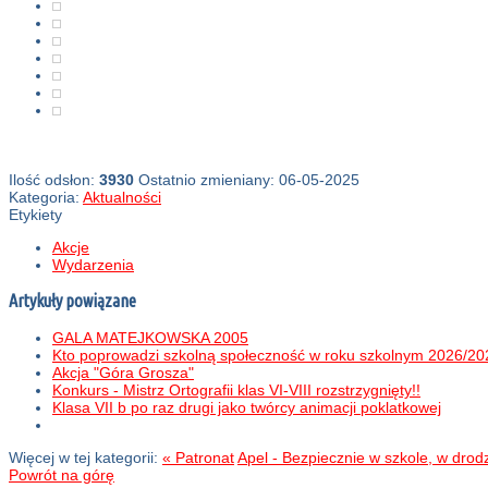
Ilość odsłon:
3930
Ostatnio zmieniany: 06-05-2025
Kategoria:
Aktualności
Etykiety
Akcje
Wydarzenia
Artykuły powiązane
GALA MATEJKOWSKA 2005
Kto poprowadzi szkolną społeczność w roku szkolnym 2026/2
Akcja "Góra Grosza"
Konkurs - Mistrz Ortografii klas VI-VIII rozstrzygnięty!!
Klasa VII b po raz drugi jako twórcy animacji poklatkowej
Więcej w tej kategorii:
« Patronat
Apel - Bezpiecznie w szkole, w drodz
Powrót na górę