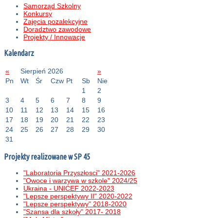
Samorząd Szkolny
Konkursy
Zajęcia pozalekcyjne
Doradztwo zawodowe
Projekty / Innowacje
Kalendarz
«
Sierpień 2026
»
Pn
Wt
Śr
Czw
Pt
Sb
Nie
1
2
3
4
5
6
7
8
9
10
11
12
13
14
15
16
17
18
19
20
21
22
23
24
25
26
27
28
29
30
31
Projekty realizowane w SP 45
"Laboratoria Przyszłosci" 2021-2026
"Owoce i warzywa w szkole" 2024/25
Ukraina - UNICEF 2022-2023
"Lepsze perspektywy II" 2020-2022
"Lepsze perspektywy" 2018-2020
"Szansa dla szkoły" 2017- 2018