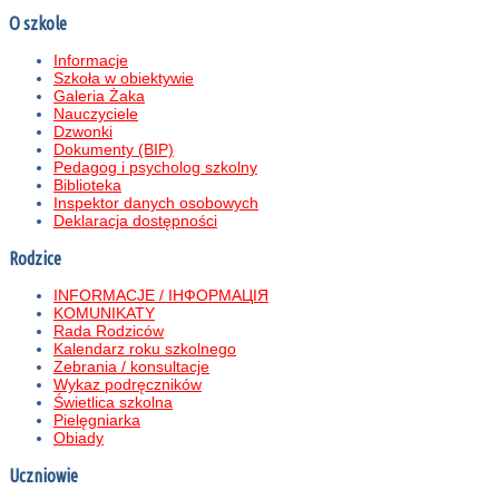
O szkole
Informacje
Szkoła w obiektywie
Galeria Żaka
Nauczyciele
Dzwonki
Dokumenty (BIP)
Pedagog i psycholog szkolny
Biblioteka
Inspektor danych osobowych
Deklaracja dostępności
Rodzice
INFORMACJE / ІНФОРМАЦІЯ
KOMUNIKATY
Rada Rodziców
Kalendarz roku szkolnego
Zebrania / konsultacje
Wykaz podręczników
Świetlica szkolna
Pielęgniarka
Obiady
Uczniowie