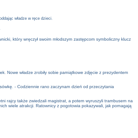
oddając władze w ręce dzieci.
.
iwnicki, który wręczył swoim młodszym zastępcom symboliczny klucz
ówek. Nowe władze zrobiły sobie pamiątkowe zdjęcie z prezydentem
rasówkę. - Codziennie rano zaczynam dzień od przeczytania
ni rajcy także zwiedzali magistrat, a potem wyruszyli trambusem na
nich wiele atrakcji. Ratownicy z pogotowia pokazywali, jak pomagają