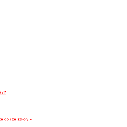
027?
e do i ze szkoły »