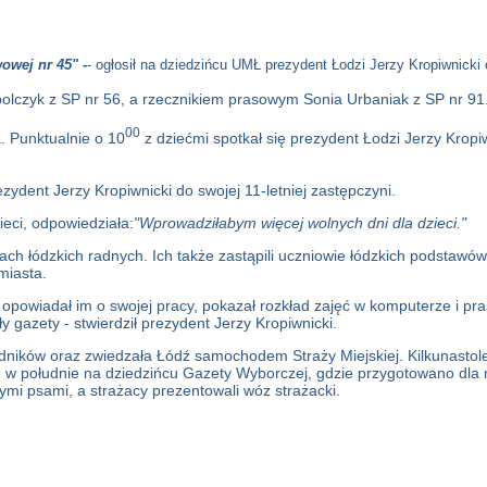
owej nr 45" -
- ogłosił na dziedzińcu UMŁ prezydent Łodzi Jerzy Kropiwnicki 
olczyk z SP nr 56, a rzecznikiem prasowym Sonia Urbaniak z SP nr 91
00
. Punktualnie o 10
z dziećmi spotkał się prezydent Łodzi Jerzy Krop
zydent Jerzy Kropiwnicki do swojej 11-letniej zastępczyni.
ieci, odpowiedziała:
"Wprowadziłabym więcej wolnych dni dla dzieci."
kach łódzkich radnych. Ich także zastąpili uczniowie łódzkich podstaw
miasta.
y opowiadał im o swojej pracy, pokazał rozkład zajęć w komputerze i p
gazety - stwierdził prezydent Jerzy Kropiwnicki.
ników oraz zwiedzała Łódź samochodem Straży Miejskiej. Kilkunastolet
 się w południe na dziedzińcu Gazety Wyborczej, gdzie przygotowano dla 
nymi psami, a strażacy prezentowali wóz strażacki.