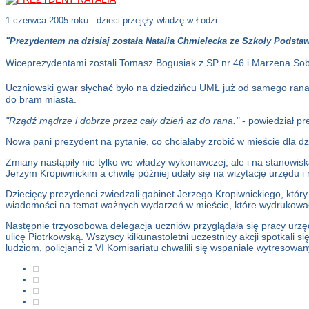
1 czerwca 2005 roku - dzieci przejęły władzę w Łodzi.
"Prezydentem na dzisiaj została Natalia Chmielecka ze Szkoły Podstaw
Wiceprezydentami zostali Tomasz Bogusiak z SP nr 46 i Marzena Sob
Uczniowski gwar słychać było na dziedzińcu UMŁ już od samego rana
do bram miasta.
"Rządź mądrze i dobrze przez cały dzień aż do rana."
- powiedział pre
Nowa pani prezydent na pytanie, co chciałaby zrobić w mieście dla dz
Zmiany nastąpiły nie tylko we władzy wykonawczej, ale i na stanowis
Jerzym Kropiwnickim a chwilę później udały się na wizytację urzędu i 
Dziecięcy prezydenci zwiedzali gabinet Jerzego Kropiwnickiego, któr
wiadomości na temat ważnych wydarzeń w mieście, które wydrukowały 
Następnie trzyosobowa delegacja uczniów przyglądała się pracy urzęd
ulicę Piotrkowską. Wszyscy kilkunastoletni uczestnicy akcji spotkali
ludziom, policjanci z VI Komisariatu chwalili się wspaniale wytresowa