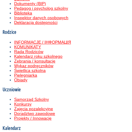
Dokumenty (BIP)
Pedagog i psycholog szkolny
Biblioteka
Inspektor danych osobowych
Deklaracja dostępności
Rodzice
INFORMACJE / ІНФОРМАЦІЯ
KOMUNIKATY
Rada Rodziców
Kalendarz roku szkolnego
Zebrania / konsultacje
Wykaz podręczników
Świetlica szkolna
Pielęgniarka
Obiady
Uczniowie
Samorząd Szkolny
Konkursy
Zajęcia pozalekcyjne
Doradztwo zawodowe
Projekty / Innowacje
Kalendarz