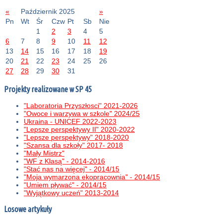
«
Październik 2025
»
Pn
Wt
Śr
Czw
Pt
Sb
Nie
1
2
3
4
5
6
7
8
9
10
11
12
13
14
15
16
17
18
19
20
21
22
23
24
25
26
27
28
29
30
31
Projekty realizowane w SP 45
"Laboratoria Przyszłosci" 2021-2026
"Owoce i warzywa w szkole" 2024/25
Ukraina - UNICEF 2022-2023
"Lepsze perspektywy II" 2020-2022
"Lepsze perspektywy" 2018-2020
"Szansa dla szkoły" 2017- 2018
"Mały Mistrz"
"WF z Klasą" - 2014-2016
"Stać nas na więcej" - 2014/15
"Moja wymarzona ekopracownia" - 2014/15
"Umiem pływać" - 2014/15
"Wyjątkowy uczeń" 2013-2014
Losowe artykuły