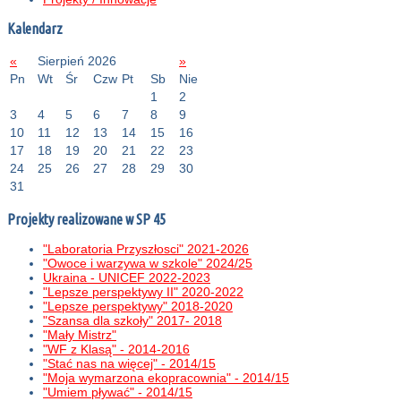
Kalendarz
«
Sierpień 2026
»
Pn
Wt
Śr
Czw
Pt
Sb
Nie
1
2
3
4
5
6
7
8
9
10
11
12
13
14
15
16
17
18
19
20
21
22
23
24
25
26
27
28
29
30
31
Projekty realizowane w SP 45
"Laboratoria Przyszłosci" 2021-2026
"Owoce i warzywa w szkole" 2024/25
Ukraina - UNICEF 2022-2023
"Lepsze perspektywy II" 2020-2022
"Lepsze perspektywy" 2018-2020
"Szansa dla szkoły" 2017- 2018
"Mały Mistrz"
"WF z Klasą" - 2014-2016
"Stać nas na więcej" - 2014/15
"Moja wymarzona ekopracownia" - 2014/15
"Umiem pływać" - 2014/15