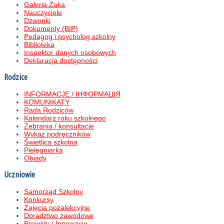
Galeria Żaka
Nauczyciele
Dzwonki
Dokumenty (BIP)
Pedagog i psycholog szkolny
Biblioteka
Inspektor danych osobowych
Deklaracja dostępności
Rodzice
INFORMACJE / ІНФОРМАЦІЯ
KOMUNIKATY
Rada Rodziców
Kalendarz roku szkolnego
Zebrania / konsultacje
Wykaz podręczników
Świetlica szkolna
Pielęgniarka
Obiady
Uczniowie
Samorząd Szkolny
Konkursy
Zajęcia pozalekcyjne
Doradztwo zawodowe
Projekty / Innowacje