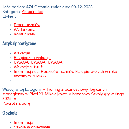
Ilość odsłon:
474
Ostatnio zmieniany: 09-12-2025
Kategoria:
Aktualności
Etykiety
Prace uczniów
Wydarzenia
Komunikaty
Artykuły powiązane
Wakacje!
Bezpieczne wakacje
UWAGA! UWAGA! UWAGAI
Wakacje tuż-tuż!
Informacja dla Rodziców uczniów klas pierwszych w roku
szkolnym 2026/27
Więcej w tej kategorii:
« Trening zręcznościowy, logiczny i
strategiczny w Pixel XL
Mikołajkowe Mistrzostwa Szkoły gry w ringo
2025! »
Powrót na górę
O szkole
Informacje
Szkoła w obiektywie