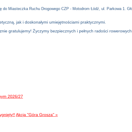
i się do Miasteczka Ruchu Drogowego CZP - Motodrom Łódź, ul. Parkowa 1. 
yczną, jak i doskonałymi umiejętnościami praktycznymi.
znie gratulujemy! Życzymy bezpiecznych i pełnych radości rowerowych
lnym 2026/27
ygnięty!!
Akcja "Góra Grosza" »