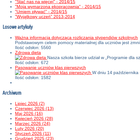
"Stać nas na więcej" - 2014/15
"Moja wymarzona ekopracownia" - 2014/15
"Umiem pływać" - 2014/15
"Wyjątkowy uczeń" 2013-2014
Losowe artykuły
Ważna informacja dotycząca rozliczania stypendiów szkolnych
Podstawowym celem pomocy materialnej dla uczniów jest zmn
Ilość odsłon: 5560
Zdrowa dieta
Nasza szkoła bierze udział w „Programie dla s
Ilość odsłon: 672
Pasowanie uczniów klas pierwszych
W dniu 14 października
Ilość odsłon: 1582
Archiwum
Lipiec 2026 (2)
Czerwiec 2026 (13)
Maj 2026 (16)
Kwiecień 2026 (28)
Marzec 2026 (24)
Luty 2026 (20)
Styczeń 2026 (11)
Grudzień 2025 (23)