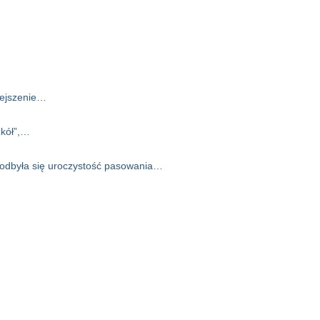
iejszenie…
zkół”,…
 odbyła się uroczystość pasowania…