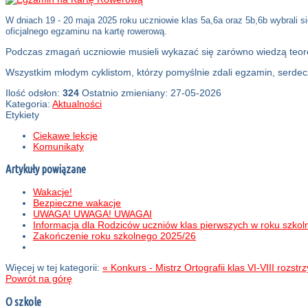
W dniach 19 - 20 maja 2025 roku uczniowie klas 5a,6a oraz 5b,6b wybral
oficjalnego egzaminu na kartę rowerową.
Podczas zmagań uczniowie musieli wykazać się zarówno wiedzą teoret
Wszystkim młodym cyklistom, którzy pomyślnie zdali egzamin, serdec
Ilość odsłon:
324
Ostatnio zmieniany: 27-05-2026
Kategoria:
Aktualności
Etykiety
Ciekawe lekcje
Komunikaty
Artykuły powiązane
Wakacje!
Bezpieczne wakacje
UWAGA! UWAGA! UWAGAI
Informacja dla Rodziców uczniów klas pierwszych w roku szko
Zakończenie roku szkolnego 2025/26
Więcej w tej kategorii:
« Konkurs - Mistrz Ortografii klas VI-VIII rozstrz
Powrót na górę
O szkole