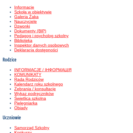
Informacje
Szkoła w obiektywie
Galeria Żaka
Nauczyciele
Dzwonki
Dokumenty (BIP)
Pedagog i psycholog szkolny
Biblioteka
Inspektor danych osobowych
Deklaracja dostępności
Rodzice
INFORMACJE / ІНФОРМАЦІЯ
KOMUNIKATY
Rada Rodziców
Kalendarz roku szkolnego
Zebrania / konsultacje
Wykaz podręczników
Świetlica szkolna
Pielęgniarka
Obiady
Uczniowie
Samorząd Szkolny
Konkursy