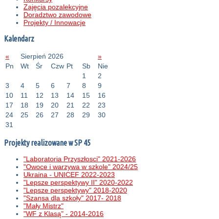
Zajęcia pozalekcyjne
Doradztwo zawodowe
Projekty / Innowacje
Kalendarz
«
Sierpień 2026
»
Pn
Wt
Śr
Czw
Pt
Sb
Nie
1
2
3
4
5
6
7
8
9
10
11
12
13
14
15
16
17
18
19
20
21
22
23
24
25
26
27
28
29
30
31
Projekty realizowane w SP 45
"Laboratoria Przyszłosci" 2021-2026
"Owoce i warzywa w szkole" 2024/25
Ukraina - UNICEF 2022-2023
"Lepsze perspektywy II" 2020-2022
"Lepsze perspektywy" 2018-2020
"Szansa dla szkoły" 2017- 2018
"Mały Mistrz"
"WF z Klasą" - 2014-2016