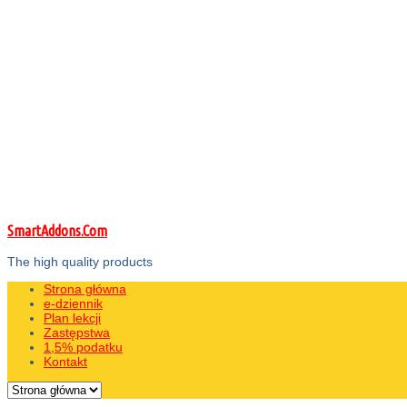
SmartAddons.Com
The high quality products
Strona główna
e-dziennik
Plan lekcji
Zastępstwa
1,5% podatku
Kontakt