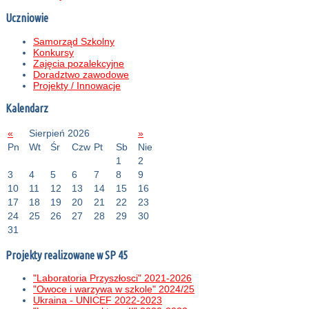
Uczniowie
Samorząd Szkolny
Konkursy
Zajęcia pozalekcyjne
Doradztwo zawodowe
Projekty / Innowacje
Kalendarz
«
Sierpień 2026
»
Pn
Wt
Śr
Czw
Pt
Sb
Nie
1
2
3
4
5
6
7
8
9
10
11
12
13
14
15
16
17
18
19
20
21
22
23
24
25
26
27
28
29
30
31
Projekty realizowane w SP 45
"Laboratoria Przyszłosci" 2021-2026
"Owoce i warzywa w szkole" 2024/25
Ukraina - UNICEF 2022-2023