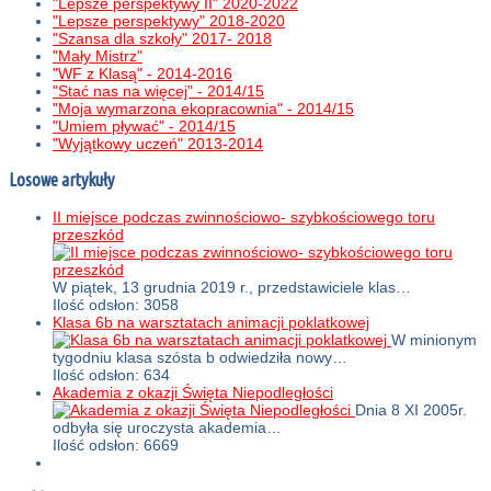
"Lepsze perspektywy II" 2020-2022
"Lepsze perspektywy" 2018-2020
"Szansa dla szkoły" 2017- 2018
"Mały Mistrz"
"WF z Klasą" - 2014-2016
"Stać nas na więcej" - 2014/15
"Moja wymarzona ekopracownia" - 2014/15
"Umiem pływać" - 2014/15
"Wyjątkowy uczeń" 2013-2014
Losowe artykuły
II miejsce podczas zwinnościowo- szybkościowego toru
przeszkód
W piątek, 13 grudnia 2019 r., przedstawiciele klas…
Ilość odsłon: 3058
Klasa 6b na warsztatach animacji poklatkowej
W minionym
tygodniu klasa szósta b odwiedziła nowy…
Ilość odsłon: 634
Akademia z okazji Święta Niepodległości
Dnia 8 XI 2005r.
odbyła się uroczysta akademia…
Ilość odsłon: 6669