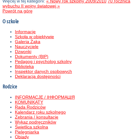
Więcej w tej kategorii:
« Nowy rok szkolny 2009/2010
70 rocznica
wybuchu II wojny światowej »
Powrót na górę
O szkole
Informacje
Szkoła w obiektywie
Galeria Żaka
Nauczyciele
Dzwonki
Dokumenty (BIP)
Pedagog i psycholog szkolny
Biblioteka
Inspektor danych osobowych
Deklaracja dostępności
Rodzice
INFORMACJE / ІНФОРМАЦІЯ
KOMUNIKATY
Rada Rodziców
Kalendarz roku szkolnego
Zebrania / konsultacje
Wykaz podręczników
Świetlica szkolna
Pielęgniarka
Obiady