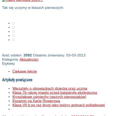
Tak się uczymy w klasach pierwszych.
Ilość odsłon:
3592
Ostatnio zmieniany: 03-03-2013
Kategoria:
Aktualności
Etykiety
Ciekawe lekcje
Artykuły powiązane
Warsztaty o obowiązkach dziecka oraz ucznia
Klasa 7b ratuje miasto przed katastrofą ekologiczną
Kryształowe uśmiechy naszych pierwszaków!
Egzamin na Kartę Rowerową
Klasa VII b po raz drugi jako twórcy animacji poklatkowej