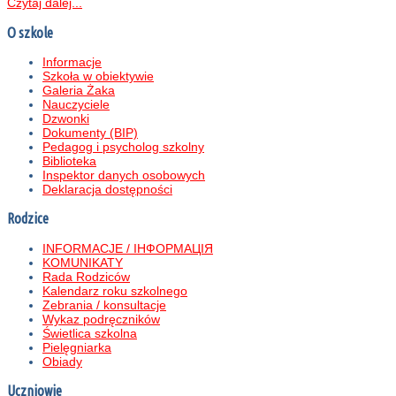
Czytaj dalej...
O szkole
Informacje
Szkoła w obiektywie
Galeria Żaka
Nauczyciele
Dzwonki
Dokumenty (BIP)
Pedagog i psycholog szkolny
Biblioteka
Inspektor danych osobowych
Deklaracja dostępności
Rodzice
INFORMACJE / ІНФОРМАЦІЯ
KOMUNIKATY
Rada Rodziców
Kalendarz roku szkolnego
Zebrania / konsultacje
Wykaz podręczników
Świetlica szkolna
Pielęgniarka
Obiady
Uczniowie