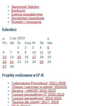
Samorząd Szkolny
Konkursy
Zajęcia pozalekcyjne
Doradztwo zawodowe
Projekty / Innowacje
Kalendarz
«
Luty 2023
»
Pn
Wt
Śr
Czw
Pt
Sb
Nie
1
2
3
4
5
6
7
8
9
10
11
12
13
14
15
16
17
18
19
20
21
22
23
24
25
26
27
28
Projekty realizowane w SP 45
"Laboratoria Przyszłosci" 2021-2026
"Owoce i warzywa w szkole" 2024/25
Ukraina - UNICEF 2022-2023
"Lepsze perspektywy II" 2020-2022
"Lepsze perspektywy" 2018-2020
"Szansa dla szkoły" 2017- 2018
"Mały Mistrz"