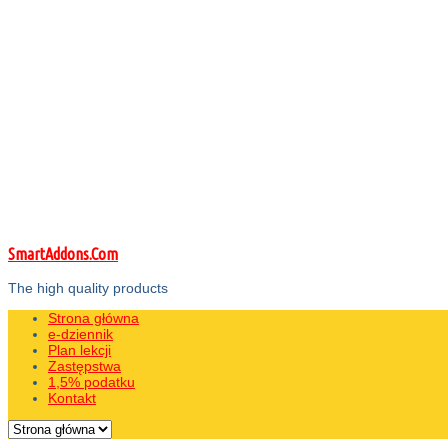
SmartAddons.Com
The high quality products
Strona główna
e-dziennik
Plan lekcji
Zastępstwa
1,5% podatku
Kontakt