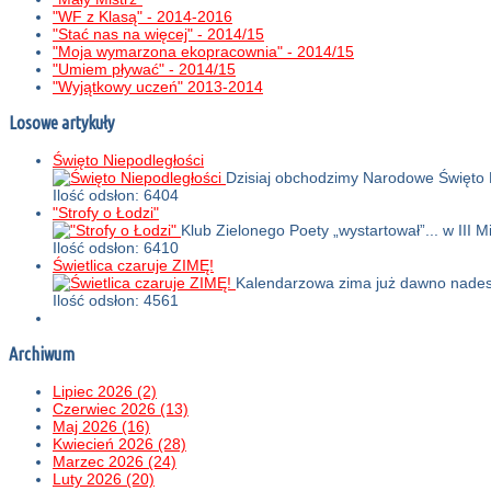
"WF z Klasą" - 2014-2016
"Stać nas na więcej" - 2014/15
"Moja wymarzona ekopracownia" - 2014/15
"Umiem pływać" - 2014/15
"Wyjątkowy uczeń" 2013-2014
Losowe artykuły
Święto Niepodległości
Dzisiaj obchodzimy Narodowe Święto 
Ilość odsłon: 6404
"Strofy o Łodzi"
Klub Zielonego Poety „wystartował”... w III
Ilość odsłon: 6410
Świetlica czaruje ZIMĘ!
Kalendarzowa zima już dawno nades
Ilość odsłon: 4561
Archiwum
Lipiec 2026 (2)
Czerwiec 2026 (13)
Maj 2026 (16)
Kwiecień 2026 (28)
Marzec 2026 (24)
Luty 2026 (20)