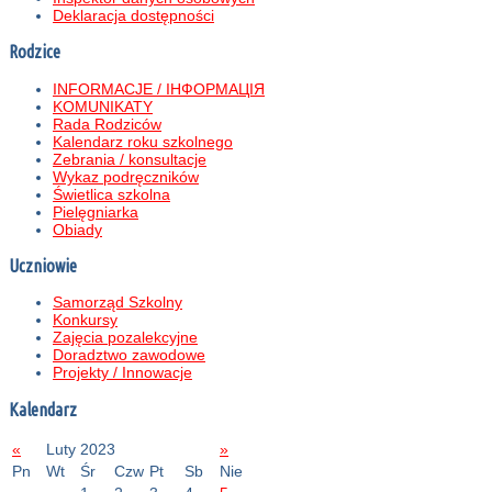
Deklaracja dostępności
Rodzice
INFORMACJE / ІНФОРМАЦІЯ
KOMUNIKATY
Rada Rodziców
Kalendarz roku szkolnego
Zebrania / konsultacje
Wykaz podręczników
Świetlica szkolna
Pielęgniarka
Obiady
Uczniowie
Samorząd Szkolny
Konkursy
Zajęcia pozalekcyjne
Doradztwo zawodowe
Projekty / Innowacje
Kalendarz
«
Luty 2023
»
Pn
Wt
Śr
Czw
Pt
Sb
Nie