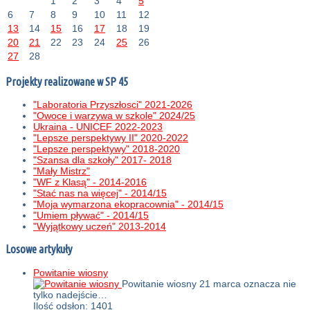
1
2
3
4
5
6
7
8
9
10
11
12
13
14
15
16
17
18
19
20
21
22
23
24
25
26
27
28
Projekty realizowane w SP 45
"Laboratoria Przyszłosci" 2021-2026
"Owoce i warzywa w szkole" 2024/25
Ukraina - UNICEF 2022-2023
"Lepsze perspektywy II" 2020-2022
"Lepsze perspektywy" 2018-2020
"Szansa dla szkoły" 2017- 2018
"Mały Mistrz"
"WF z Klasą" - 2014-2016
"Stać nas na więcej" - 2014/15
"Moja wymarzona ekopracownia" - 2014/15
"Umiem pływać" - 2014/15
"Wyjątkowy uczeń" 2013-2014
Losowe artykuły
Powitanie wiosny
Powitanie wiosny 21 marca oznacza nie
tylko nadejście…
Ilość odsłon: 1401