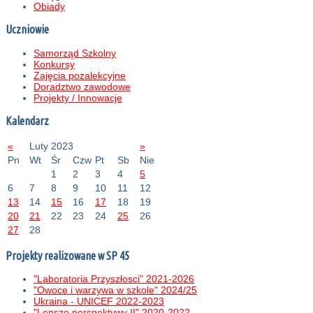
Obiady
Uczniowie
Samorząd Szkolny
Konkursy
Zajęcia pozalekcyjne
Doradztwo zawodowe
Projekty / Innowacje
Kalendarz
«
Luty 2023
»
Pn
Wt
Śr
Czw
Pt
Sb
Nie
1
2
3
4
5
6
7
8
9
10
11
12
13
14
15
16
17
18
19
20
21
22
23
24
25
26
27
28
Projekty realizowane w SP 45
"Laboratoria Przyszłosci" 2021-2026
"Owoce i warzywa w szkole" 2024/25
Ukraina - UNICEF 2022-2023
"Lepsze perspektywy II" 2020-2022