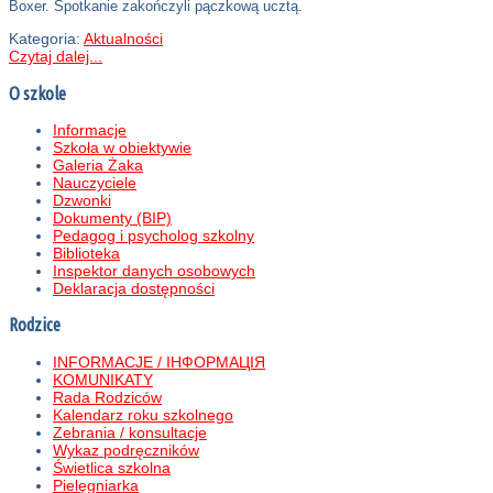
Boxer. Spotkanie zakończyli pączkową ucztą.
Kategoria:
Aktualności
Czytaj dalej...
O szkole
Informacje
Szkoła w obiektywie
Galeria Żaka
Nauczyciele
Dzwonki
Dokumenty (BIP)
Pedagog i psycholog szkolny
Biblioteka
Inspektor danych osobowych
Deklaracja dostępności
Rodzice
INFORMACJE / ІНФОРМАЦІЯ
KOMUNIKATY
Rada Rodziców
Kalendarz roku szkolnego
Zebrania / konsultacje
Wykaz podręczników
Świetlica szkolna
Pielęgniarka