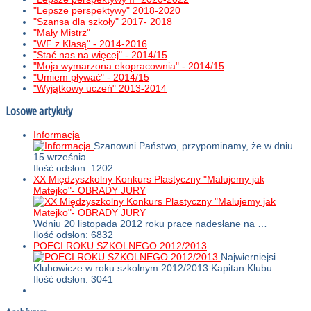
"Lepsze perspektywy" 2018-2020
"Szansa dla szkoły" 2017- 2018
"Mały Mistrz"
"WF z Klasą" - 2014-2016
"Stać nas na więcej" - 2014/15
"Moja wymarzona ekopracownia" - 2014/15
"Umiem pływać" - 2014/15
"Wyjątkowy uczeń" 2013-2014
Losowe artykuły
Informacja
Szanowni Państwo, przypominamy, że w dniu
15 września…
Ilość odsłon: 1202
XX Międzyszkolny Konkurs Plastyczny "Malujemy jak
Matejko"- OBRADY JURY
Wdniu 20 listopada 2012 roku prace nadesłane na …
Ilość odsłon: 6832
POECI ROKU SZKOLNEGO 2012/2013
Najwierniejsi
Klubowicze w roku szkolnym 2012/2013 Kapitan Klubu…
Ilość odsłon: 3041