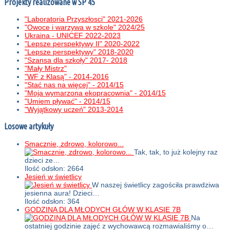
Projekty realizowane w SP 45
"Laboratoria Przyszłosci" 2021-2026
"Owoce i warzywa w szkole" 2024/25
Ukraina - UNICEF 2022-2023
"Lepsze perspektywy II" 2020-2022
"Lepsze perspektywy" 2018-2020
"Szansa dla szkoły" 2017- 2018
"Mały Mistrz"
"WF z Klasą" - 2014-2016
"Stać nas na więcej" - 2014/15
"Moja wymarzona ekopracownia" - 2014/15
"Umiem pływać" - 2014/15
"Wyjątkowy uczeń" 2013-2014
Losowe artykuły
Smacznie, zdrowo, kolorowo...
Tak, tak, to już kolejny raz
dzieci ze…
Ilość odsłon: 2664
Jesień w świetlicy
W naszej świetlicy zagościła prawdziwa
jesienna aura! Dzieci…
Ilość odsłon: 364
GODZINA DLA MŁODYCH GŁÓW W KLASIE 7B
Na
ostatniej godzinie zajęć z wychowawcą rozmawialiśmy o…