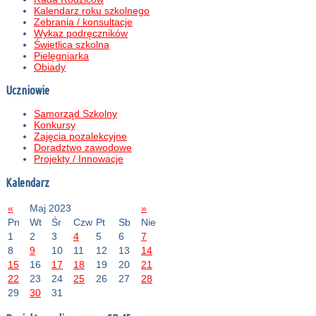
Kalendarz roku szkolnego
Zebrania / konsultacje
Wykaz podręczników
Świetlica szkolna
Pielęgniarka
Obiady
Uczniowie
Samorząd Szkolny
Konkursy
Zajęcia pozalekcyjne
Doradztwo zawodowe
Projekty / Innowacje
Kalendarz
«
Maj 2023
»
Pn
Wt
Śr
Czw
Pt
Sb
Nie
1
2
3
4
5
6
7
8
9
10
11
12
13
14
15
16
17
18
19
20
21
22
23
24
25
26
27
28
29
30
31