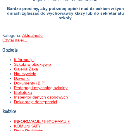
Bardzo prosimy, aby potrzebę opieki nad dzieckiem w tych
dniach zgłaszać do wychowawcy klasy lub do sekretariatu
szkoły.
Kategoria:
Aktualności
Czytaj dalej...
O szkole
Informacje
Szkoła w obiektywie
Galeria Żaka
Nauczyciele
Dzwonki
Dokumenty (BIP)
Pedagog i psycholog szkolny
Biblioteka
Inspektor danych osobowych
Deklaracja dostępności
Rodzice
INFORMACJE / ІНФОРМАЦІЯ
KOMUNIKATY
Rada Rodziców