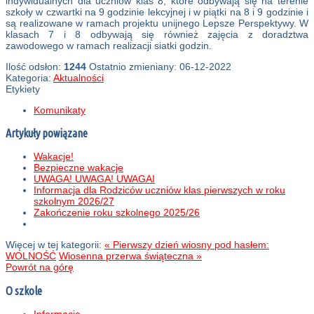
indywidualnych dla uczniów klas 8, które odbywają się na terenie
szkoły w czwartki na 9 godzinie lekcyjnej i w piątki na 8 i 9 godzinie i
są realizowane w ramach projektu unijnego Lepsze Perspektywy. W
klasach 7 i 8 odbywają się również zajęcia z doradztwa
zawodowego w ramach realizacji siatki godzin.
Ilość odsłon:
1244
Ostatnio zmieniany: 06-12-2022
Kategoria:
Aktualności
Etykiety
Komunikaty
Artykuły powiązane
Wakacje!
Bezpieczne wakacje
UWAGA! UWAGA! UWAGAI
Informacja dla Rodziców uczniów klas pierwszych w roku
szkolnym 2026/27
Zakończenie roku szkolnego 2025/26
Więcej w tej kategorii:
« Pierwszy dzień wiosny pod hasłem:
WOLNOŚĆ
Wiosenna przerwa świąteczna »
Powrót na górę
O szkole