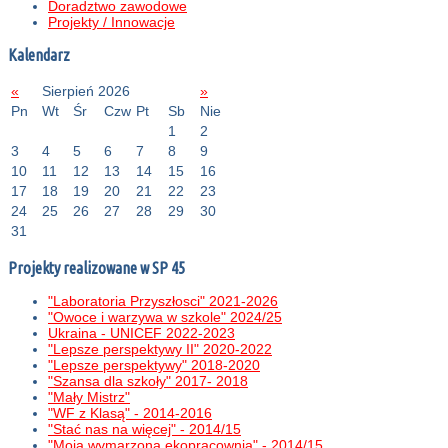
Doradztwo zawodowe
Projekty / Innowacje
Kalendarz
«
Sierpień 2026
»
Pn
Wt
Śr
Czw
Pt
Sb
Nie
1
2
3
4
5
6
7
8
9
10
11
12
13
14
15
16
17
18
19
20
21
22
23
24
25
26
27
28
29
30
31
Projekty realizowane w SP 45
"Laboratoria Przyszłosci" 2021-2026
"Owoce i warzywa w szkole" 2024/25
Ukraina - UNICEF 2022-2023
"Lepsze perspektywy II" 2020-2022
"Lepsze perspektywy" 2018-2020
"Szansa dla szkoły" 2017- 2018
"Mały Mistrz"
"WF z Klasą" - 2014-2016
"Stać nas na więcej" - 2014/15
"Moja wymarzona ekopracownia" - 2014/15