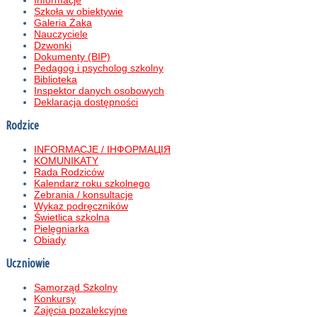
Informacje
Szkoła w obiektywie
Galeria Żaka
Nauczyciele
Dzwonki
Dokumenty (BIP)
Pedagog i psycholog szkolny
Biblioteka
Inspektor danych osobowych
Deklaracja dostępności
Rodzice
INFORMACJE / ІНФОРМАЦІЯ
KOMUNIKATY
Rada Rodziców
Kalendarz roku szkolnego
Zebrania / konsultacje
Wykaz podręczników
Świetlica szkolna
Pielęgniarka
Obiady
Uczniowie
Samorząd Szkolny
Konkursy
Zajęcia pozalekcyjne