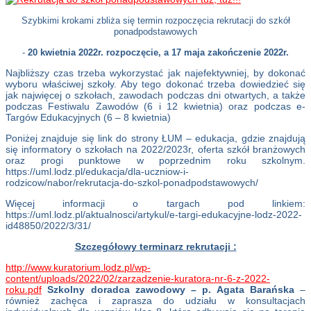
Szybkimi krokami zbliża się termin rozpoczęcia rekrutacji do szkół
ponadpodstawowych
-
20 kwietnia 2022r. rozpoczęcie, a 17 maja zakończenie 2022r.
Najbliższy czas trzeba wykorzystać jak najefektywniej, by dokonać
wyboru właściwej szkoły. Aby tego dokonać trzeba dowiedzieć się
jak najwięcej o szkołach, zawodach podczas dni otwartych, a także
podczas Festiwalu Zawodów (6 i 12 kwietnia) oraz podczas e-
Targów Edukacyjnych (6 – 8 kwietnia)
Poniżej znajduje się link do strony ŁUM – edukacja, gdzie znajdują
się informatory o szkołach na 2022/2023r, oferta szkół branżowych
oraz progi punktowe w poprzednim roku szkolnym.
https://uml.lodz.pl/edukacja/dla-uczniow-i-
rodzicow/nabor/rekrutacja-do-szkol-ponadpodstawowych/
Więcej informacji o targach pod linkiem:
https://uml.lodz.pl/aktualnosci/artykul/e-targi-edukacyjne-lodz-2022-
id48850/2022/3/31/
Szczegółowy terminarz rekrutacji :
http://www.kuratorium.lodz.pl/wp-
content/uploads/2022/02/zarzadzenie-kuratora-nr-6-z-2022-
roku.pdf
Szkolny doradca zawodowy – p. Agata Barańska
–
również zachęca i zaprasza do udziału w konsultacjach