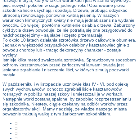
rozwoju motyla, który w takich warunkach jest w stanie wytworzyć
pięć nowych pokoleń w ciągu jednego roku! Opanowane przez
szkodnika liście usychają i opadają. Drzewa, próbując odzyskać
utraconą równowagę, ponownie kwitną jesienią. W naszych
warunkach klimatycznych kwiaty nie mają jednak szans na wydanie
owoców. Co więcej, powtórne kwitnienie osłabia drzewa. Zaburzony
cykl życia drzew powoduje, że nie potrafią się one przygotować do
nadchodzącej zimy - są słabe i często przemarzają.
Po około 10 latach działania szrotówka drzewo całkowicie obumiera.
Jednak w większości przypadków osłabiony kasztanowiec ginie z
powodu choroby lub - tracąc dekoracyjny charakter - zostaje
wycięty.
Istnieje kilka metod zwalczania szrotówka. Sprawdzonym sposobem
ochrony kasztanowców przed żarłocznymi larwami owada jest
jesienne zgrabianie i niszczenie liści, w których zimują poczwarki
motyla.
W październiku i w listopadzie uczniowie klas IV - VI, pod opieką
swych wychowawców, ochoczo zgrabiali liście kasztanowców,
rosnących w pobliżu naszej szkoły i umieszczali je w workach.
Następnie worki zostaną spalone, by zapobiec rozprzestrzenianiu
się szkodnika. Niestety, ciągle czekamy na odbiór worków przez
organizatorów akcji. Mamy nadzieję, ze władze naszego miasta
poważnie traktują walkę z tym żarłocznym szkodnikiem.