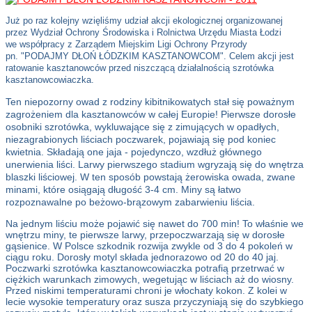
Już po raz kolejny wzięliśmy udział akcji ekologicznej organizowanej
przez Wydział Ochrony Środowiska i Rolnictwa Urzędu Miasta Łodzi
we współpracy z Zarządem Miejskim Ligi Ochrony Przyrody
pn. "PODAJMY DŁOŃ ŁÓDZKIM KASZTANOWCOM".
Celem akcji jest
ratowanie kasztanowców przed niszczącą działalnością szrotówka
kasztanowcowiaczka.
Ten niepozorny owad z rodziny kibitnikowatych stał się poważnym
zagrożeniem dla kasztanowców w całej Europie! Pierwsze dorosłe
osobniki szrotówka, wykluwające się z zimujących w opadłych,
niezagrabionych liściach poczwarek, pojawiają się pod koniec
kwietnia. Składają one jaja - pojedynczo, wzdłuż głównego
unerwienia liści. Larwy pierwszego stadium wgryzają się do wnętrza
blaszki liściowej. W ten sposób powstają żerowiska owada, zwane
minami, które osiągają długość 3-4 cm. Miny są łatwo
rozpoznawalne po beżowo-brązowym zabarwieniu liścia.
Na jednym liściu może pojawić się nawet do 700 min! To właśnie we
wnętrzu miny, te pierwsze larwy, przepoczwarzają się w dorosłe
gąsienice. W Polsce szkodnik rozwija zwykle od 3 do 4 pokoleń w
ciągu roku. Dorosły motyl składa jednorazowo od 20 do 40 jaj.
Poczwarki szrotówka kasztanowcowiaczka potrafią przetrwać w
ciężkich warunkach zimowych, wegetując w liściach aż do wiosny.
Przed niskimi temperaturami chroni je włochaty kokon. Z kolei w
lecie wysokie temperatury oraz susza przyczyniają się do szybkiego