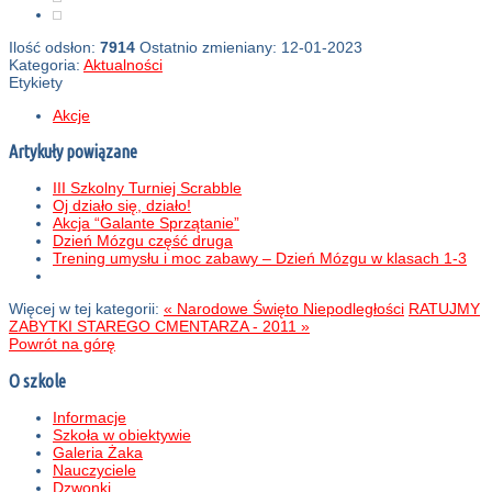
Ilość odsłon:
7914
Ostatnio zmieniany: 12-01-2023
Kategoria:
Aktualności
Etykiety
Akcje
Artykuły powiązane
III Szkolny Turniej Scrabble
Oj działo się, działo!
Akcja “Galante Sprzątanie”
Dzień Mózgu część druga
Trening umysłu i moc zabawy – Dzień Mózgu w klasach 1-3
Więcej w tej kategorii:
« Narodowe Święto Niepodległości
RATUJMY
ZABYTKI STAREGO CMENTARZA - 2011 »
Powrót na górę
O szkole
Informacje
Szkoła w obiektywie
Galeria Żaka
Nauczyciele
Dzwonki