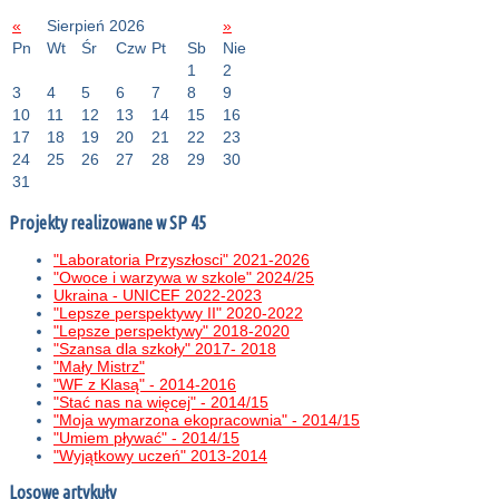
«
Sierpień 2026
»
Pn
Wt
Śr
Czw
Pt
Sb
Nie
1
2
3
4
5
6
7
8
9
10
11
12
13
14
15
16
17
18
19
20
21
22
23
24
25
26
27
28
29
30
31
Projekty realizowane w SP 45
"Laboratoria Przyszłosci" 2021-2026
"Owoce i warzywa w szkole" 2024/25
Ukraina - UNICEF 2022-2023
"Lepsze perspektywy II" 2020-2022
"Lepsze perspektywy" 2018-2020
"Szansa dla szkoły" 2017- 2018
"Mały Mistrz"
"WF z Klasą" - 2014-2016
"Stać nas na więcej" - 2014/15
"Moja wymarzona ekopracownia" - 2014/15
"Umiem pływać" - 2014/15
"Wyjątkowy uczeń" 2013-2014
Losowe artykuły