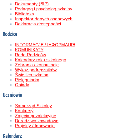
Dokumenty (BIP)
Pedagog i psycholog szkolny
Biblioteka
Inspektor danych osobowych
Deklaracja dostępności
Rodzice
INFORMACJE / ІНФОРМАЦІЯ
KOMUNIKATY
Rada Rodziców
Kalendarz roku szkolnego
Zebrania / konsultacje
Wykaz podręczników
Świetlica szkolna
Pielęgniarka
Obiady
Uczniowie
Samorząd Szkolny
Konkursy
Zajęcia pozalekcyjne
Doradztwo zawodowe
Projekty / Innowacje
Kalendarz