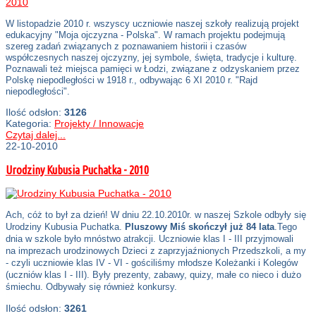
W listopadzie 2010 r. wszyscy uczniowie naszej szkoły realizują projekt
edukacyjny "Moja ojczyzna - Polska". W ramach projektu podejmują
szereg zadań związanych z poznawaniem historii i czasów
współczesnych naszej ojczyzny, jej symbole, święta, tradycje i kulturę.
Poznawali też miejsca pamięci w Łodzi, związane z odzyskaniem przez
Polskę niepodległości w 1918 r., odbywając 6 XI 2010 r. "Rajd
niepodległości".
Ilość odsłon:
3126
Kategoria:
Projekty / Innowacje
Czytaj dalej...
22-10-2010
Urodziny Kubusia Puchatka - 2010
Ach, cóż to był za dzień! W dniu 22.10.2010r. w naszej Szkole odbyły się
Urodziny Kubusia Puchatka.
Pluszowy Miś skończył już 84 lata
.Tego
dnia w szkole było mnóstwo atrakcji. Uczniowie klas I - III przyjmowali
na imprezach urodzinowych Dzieci z zaprzyjaźnionych Przedszkoli, a my
- czyli uczniowie klas IV - VI - gościliśmy młodsze Koleżanki i Kolegów
(uczniów klas I - III). Były prezenty, zabawy, quizy, małe co nieco i dużo
śmiechu. Odbywały się również konkursy.
Ilość odsłon:
3261