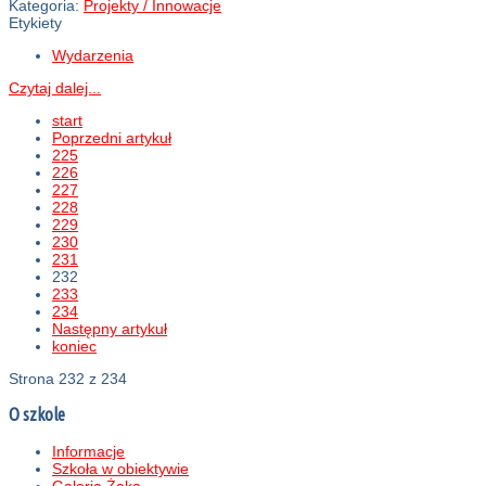
Kategoria:
Projekty / Innowacje
Etykiety
Wydarzenia
Czytaj dalej...
start
Poprzedni artykuł
225
226
227
228
229
230
231
232
233
234
Następny artykuł
koniec
Strona 232 z 234
O szkole
Informacje
Szkoła w obiektywie
Galeria Żaka