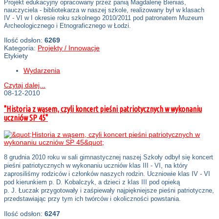
Projekt edukacyjny opracowany przez panią Magdalenę Bienias,
nauczyciela - bibliotekarza w naszej szkole, realizowany był w klasach
IV - VI w I okresie roku szkolnego 2010/2011 pod patronatem Muzeum
Archeologicznego i Etnograficznego w Łodzi.
Ilość odsłon:
6269
Kategoria:
Projekty / Innowacje
Etykiety
Wydarzenia
Czytaj dalej...
08-12-2010
"Historia z wąsem, czyli koncert pieśni patriotycznych w wykonaniu
uczniów SP 45"
8 grudnia 2010 roku w sali gimnastycznej naszej Szkoły odbył się koncert
pieśni patriotycznych w wykonaniu uczniów klas III - VI, na który
zaprosiliśmy rodziców i członków naszych rodzin. Uczniowie klas IV - VI
pod kierunkiem p. D. Kobalczyk, a dzieci z klas III pod opieką
p. J. Łuczak przygotowały i zaśpiewały najpiękniejsze pieśni patriotyczne,
przedstawiając przy tym ich twórców i okoliczności powstania.
Ilość odsłon:
6247