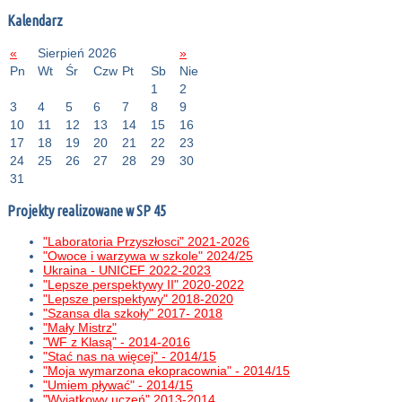
Kalendarz
«
Sierpień 2026
»
Pn
Wt
Śr
Czw
Pt
Sb
Nie
1
2
3
4
5
6
7
8
9
10
11
12
13
14
15
16
17
18
19
20
21
22
23
24
25
26
27
28
29
30
31
Projekty realizowane w SP 45
"Laboratoria Przyszłosci" 2021-2026
"Owoce i warzywa w szkole" 2024/25
Ukraina - UNICEF 2022-2023
"Lepsze perspektywy II" 2020-2022
"Lepsze perspektywy" 2018-2020
"Szansa dla szkoły" 2017- 2018
"Mały Mistrz"
"WF z Klasą" - 2014-2016
"Stać nas na więcej" - 2014/15
"Moja wymarzona ekopracownia" - 2014/15
"Umiem pływać" - 2014/15
"Wyjątkowy uczeń" 2013-2014