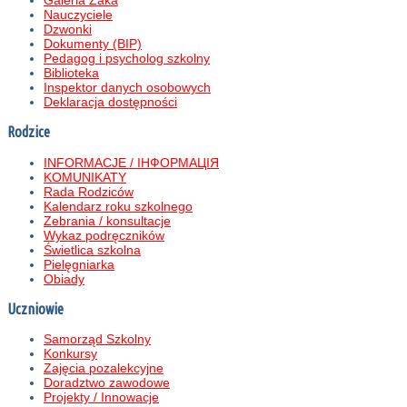
Nauczyciele
Dzwonki
Dokumenty (BIP)
Pedagog i psycholog szkolny
Biblioteka
Inspektor danych osobowych
Deklaracja dostępności
Rodzice
INFORMACJE / ІНФОРМАЦІЯ
KOMUNIKATY
Rada Rodziców
Kalendarz roku szkolnego
Zebrania / konsultacje
Wykaz podręczników
Świetlica szkolna
Pielęgniarka
Obiady
Uczniowie
Samorząd Szkolny
Konkursy
Zajęcia pozalekcyjne
Doradztwo zawodowe
Projekty / Innowacje