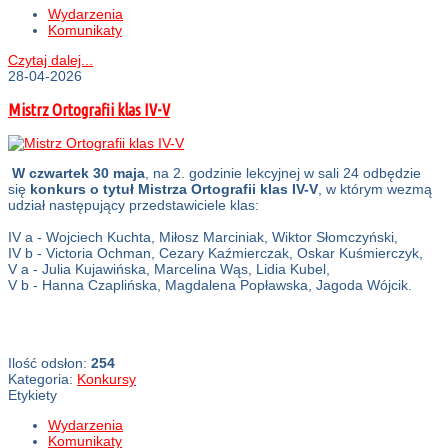
Wydarzenia
Komunikaty
Czytaj dalej...
28-04-2026
Mistrz Ortografii klas IV-V
W czwartek 30 maja
, na 2. godzinie lekcyjnej w sali 24 odbędzie
się
konkurs o tytuł Mistrza Ortografii klas IV-V
, w którym wezmą
udział następujący przedstawiciele klas:
IV a - Wojciech Kuchta, Miłosz Marciniak, Wiktor Słomczyński,
IV b - Victoria Ochman, Cezary Kaźmierczak, Oskar Kuśmierczyk,
V a - Julia Kujawińska, Marcelina Wąs, Lidia Kubel,
V b - Hanna Czaplińska, Magdalena Popławska, Jagoda Wójcik.
Ilość odsłon:
254
Kategoria:
Konkursy
Etykiety
Wydarzenia
Komunikaty