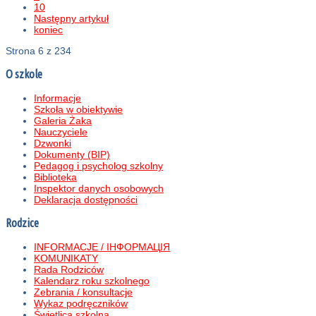
10
Następny artykuł
koniec
Strona 6 z 234
O szkole
Informacje
Szkoła w obiektywie
Galeria Żaka
Nauczyciele
Dzwonki
Dokumenty (BIP)
Pedagog i psycholog szkolny
Biblioteka
Inspektor danych osobowych
Deklaracja dostępności
Rodzice
INFORMACJE / ІНФОРМАЦІЯ
KOMUNIKATY
Rada Rodziców
Kalendarz roku szkolnego
Zebrania / konsultacje
Wykaz podręczników
Świetlica szkolna