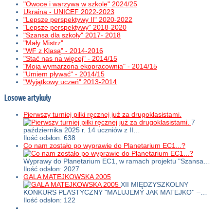
"Owoce i warzywa w szkole" 2024/25
Ukraina - UNICEF 2022-2023
"Lepsze perspektywy II" 2020-2022
"Lepsze perspektywy" 2018-2020
"Szansa dla szkoły" 2017- 2018
"Mały Mistrz"
"WF z Klasą" - 2014-2016
"Stać nas na więcej" - 2014/15
"Moja wymarzona ekopracownia" - 2014/15
"Umiem pływać" - 2014/15
"Wyjątkowy uczeń" 2013-2014
Losowe artykuły
Pierwszy turniej piłki ręcznej już za drugoklasistami.
7
października 2025 r. 14 uczniów z II…
Ilość odsłon: 638
Co nam zostało po wyprawie do Planetarium EC1...?
Wyprawy do Planetarium EC1, w ramach projektu "Szansa…
Ilość odsłon: 2027
GALA MATEJKOWSKA 2005
XII MIĘDZYSZKOLNY
KONKURS PLASTYCZNY "MALUJEMY JAK MATEJKO'' –…
Ilość odsłon: 122