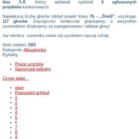
klas 3–8
, którzy wybierali spośród
6 zgłoszonych
projektów
konkursowych.
Największą liczbę głosów zdobył projekt klasy
7b – „Śledź”
, uzyskując
117 głosów
. Zwycięzcom serdecznie gratulujemy, a wszystkim
uczestnikom dziękujemy za zaangażowanie i oddane głosy!
Już wkrótce maskotka stanie się symbolem naszej szkoły.
Ilość odsłon:
283
Kategoria:
Aktualności
Etykiety
Prace uczniów
Samorząd szkolny
Czytaj dalej...
start
Poprzedni artykuł
1
2
3
4
5
6
7
8
9