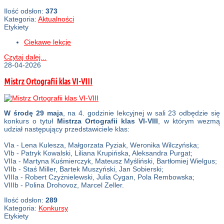
Ilość odsłon:
373
Kategoria:
Aktualności
Etykiety
Ciekawe lekcje
Czytaj dalej...
28-04-2026
Mistrz Ortografii klas VI-VIII
W
środę 29 maja
, na 4. godzinie lekcyjnej w sali 23 odbędzie się
konkurs o tytuł
Mistrza Ortografii klas VI-VIII
, w którym wezmą
udział następujący przedstawiciele klas:
VIa - Lena Kulesza, Małgorzata Pyziak, Weronika Wilczyńska;
VIb - Patryk Kowalski, Liliana Krupińska, Aleksandra Purgat;
VIIa - Martyna Kuśmierczyk, Mateusz Myśliński, Bartłomiej Wielgus;
VIIb - Staś Miller, Bartek Muszyński, Jan Sobierski;
VIIIa - Robert Czyżnielewski, Julia Cygan, Pola Rembowska;
VIIIb - Polina Drohovoz, Marcel Zeller.
Ilość odsłon:
289
Kategoria:
Konkursy
Etykiety